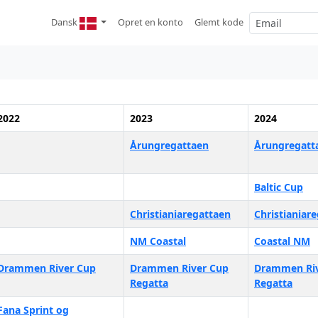
Dansk
Opret en konto
Glemt kode
2022
2023
2024
Årungregattaen
Årungregatt
Baltic Cup
Christianiaregattaen
Christianiar
NM Coastal
Coastal NM
Drammen River Cup
Drammen River Cup
Drammen Riv
Regatta
Regatta
Fana Sprint og