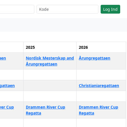
Log Ind
2025
2026
aen
Nordisk Mesterskap and
Årungregattaen
Årungregattaen
egattaen
Christianiaregattaen
er Cup
Drammen River Cup
Drammen River Cup
Regatta
Regatta