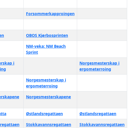
Forsommerkapproingen
en
OBOS Kjørbosprinten
NM-veka: NM Beach
Sprint
rskap i
Norgesmesterskap i
ing
ergometerroing
Norgesmesterskap i
ergometerroing
erskapene
Norgesmesterskapene
tta
Østlandsregattaen
Østlandsregattaen
regattaen
Stokkavannsregattaen
Stokkavannsregattaen