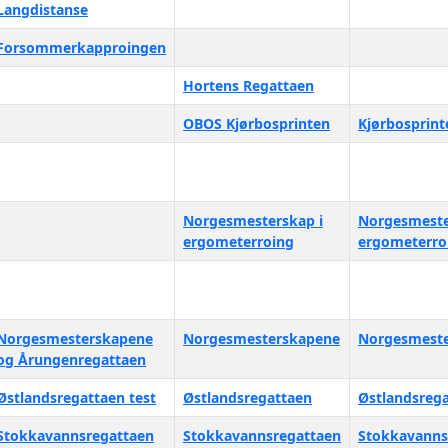
Langdistanse
Forsommerkapproingen
Hortens Regattaen
OBOS Kjørbosprinten
Kjørbosprint
Norgesmesterskap i
Norgesmeste
ergometerroing
ergometerro
Norgesmesterskapene
Norgesmesterskapene
Norgesmest
og Årungenregattaen
Østlandsregattaen test
Østlandsregattaen
Østlandsrega
Stokkavannsregattaen
Stokkavannsregattaen
Stokkavanns