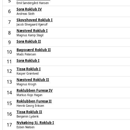
5
Emil Søndergård Hansen
Sorø Roklub IV
6
Andreas Sloth
Skovshoved Roklub I
7
Jacob Elnegaard Kjærulf
Næstved Roklub I
8
Magnus Kamp Stagil
Sorø Roklub II
9
Bagsværd Roklub II
10
Mads Petersen
Sorø Roklub I
11
Tissø Roklub I
12
Kasper Grøntved
Næstved Roklub II
13
Magnus Krogh
Roklubben Furesø IV
14
Markus Kojo Hagan
Roklubben Furesø II
15
Henrik Georg Eriksen
Tissø Roklub II
16
Benjamin Lyderik
Nykøbing Sj. Roklub I
17
Esben Nielsen