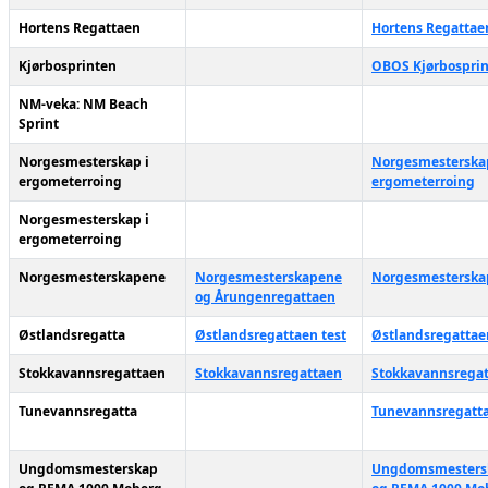
Hortens Regattaen
Hortens Regattae
Kjørbosprinten
OBOS Kjørbospri
NM-veka: NM Beach
Sprint
Norgesmesterskap i
Norgesmesterskap
ergometerroing
ergometerroing
Norgesmesterskap i
ergometerroing
Norgesmesterskapene
Norgesmesterskapene
Norgesmesterska
og Årungenregattaen
Østlandsregatta
Østlandsregattaen test
Østlandsregattae
Stokkavannsregattaen
Stokkavannsregattaen
Stokkavannsrega
Tunevannsregatta
Tunevannsregatt
Ungdomsmesterskap
Ungdomsmesters