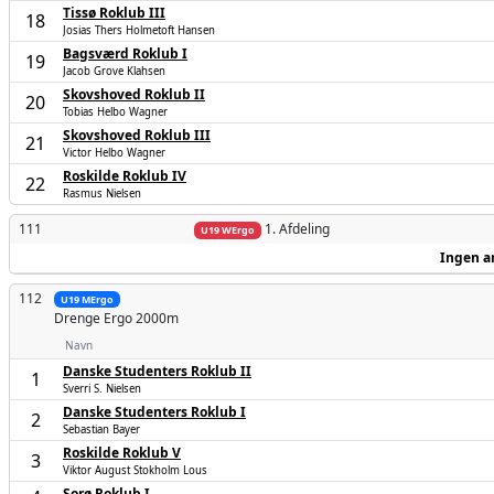
Tissø Roklub III
18
Josias Thers Holmetoft Hansen
Bagsværd Roklub I
19
Jacob Grove Klahsen
Skovshoved Roklub II
20
Tobias Helbo Wagner
Skovshoved Roklub III
21
Victor Helbo Wagner
Roskilde Roklub IV
22
Rasmus Nielsen
111
1. Afdeling
U19 WErgo
Ingen a
112
U19 MErgo
Drenge
Ergo 2000m
Navn
Danske Studenters Roklub II
1
Sverri S. Nielsen
Danske Studenters Roklub I
2
Sebastian Bayer
Roskilde Roklub V
3
Viktor August Stokholm Lous
Sorø Roklub I