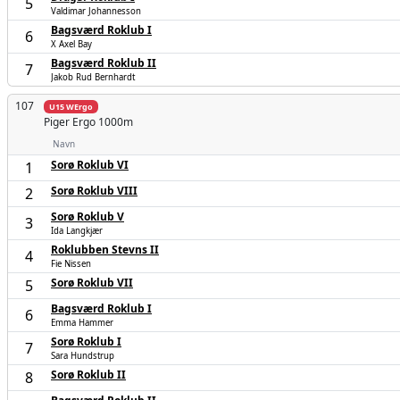
5
Valdimar Johannesson
Bagsværd Roklub I
6
X Axel Bay
Bagsværd Roklub II
7
Jakob Rud Bernhardt
107
U15 WErgo
Piger
Ergo 1000m
Navn
Sorø Roklub VI
1
Sorø Roklub VIII
2
Sorø Roklub V
3
Ida Langkjær
Roklubben Stevns II
4
Fie Nissen
Sorø Roklub VII
5
Bagsværd Roklub I
6
Emma Hammer
Sorø Roklub I
7
Sara Hundstrup
Sorø Roklub II
8