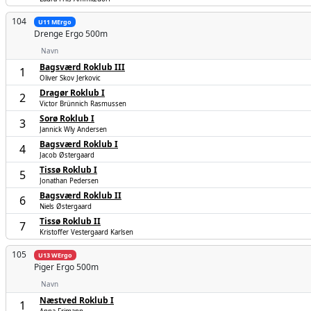
104
U11 MErgo
Drenge
Ergo 500m
Navn
Bagsværd Roklub III
1
Oliver Skov Jerkovic
Dragør Roklub I
2
Victor Brünnich Rasmussen
Sorø Roklub I
3
Jannick Wly Andersen
Bagsværd Roklub I
4
Jacob Østergaard
Tissø Roklub I
5
Jonathan Pedersen
Bagsværd Roklub II
6
Niels Østergaard
Tissø Roklub II
7
Kristoffer Vestergaard Karlsen
105
U13 WErgo
Piger
Ergo 500m
Navn
Næstved Roklub I
1