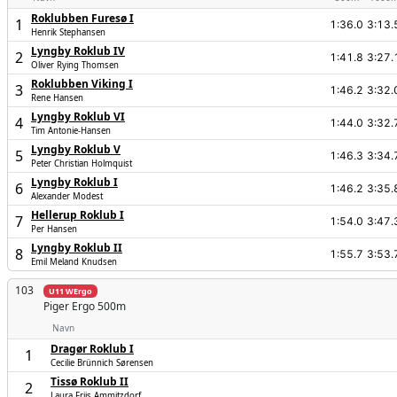
Roklubben Furesø I
1
1:36.0
3:13.
Henrik Stephansen
Lyngby Roklub IV
2
1:41.8
3:27.
Oliver Rying Thomsen
Roklubben Viking I
3
1:46.2
3:32.
Rene Hansen
Lyngby Roklub VI
4
1:44.0
3:32.
Tim Antonie-Hansen
Lyngby Roklub V
5
1:46.3
3:34.
Peter Christian Holmquist
Lyngby Roklub I
6
1:46.2
3:35.
Alexander Modest
Hellerup Roklub I
7
1:54.0
3:47.
Per Hansen
Lyngby Roklub II
8
1:55.7
3:53.
Emil Meland Knudsen
103
U11 WErgo
Piger
Ergo 500m
Navn
Dragør Roklub I
1
Cecilie Brünnich Sørensen
Tissø Roklub II
2
Laura Friis Ammitzdorf