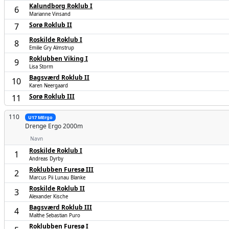
Kalundborg Roklub I
6
Marianne Vinsand
Sorø Roklub II
7
Roskilde Roklub I
8
Emilie Gry Almstrup
Roklubben Viking I
9
Lisa Storm
Bagsværd Roklub II
10
Karen Neergaard
Sorø Roklub III
11
110
U17 MErgo
Drenge
Ergo 2000m
Navn
Roskilde Roklub I
1
Andreas Dyrby
Roklubben Furesø III
2
Marcus Pii Lunau Blanke
Roskilde Roklub II
3
Alexander Kische
Bagsværd Roklub III
4
Malthe Sebastian Puro
Roklubben Furesø I