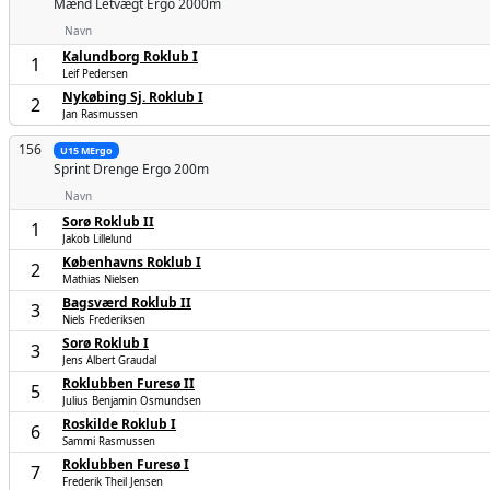
Mænd
Letvægt Ergo 2000m
Navn
Kalundborg Roklub I
1
Leif Pedersen
Nykøbing Sj. Roklub I
2
Jan Rasmussen
156
U15 MErgo
Sprint Drenge
Ergo 200m
Navn
Sorø Roklub II
1
Jakob Lillelund
Københavns Roklub I
2
Mathias Nielsen
Bagsværd Roklub II
3
Niels Frederiksen
Sorø Roklub I
3
Jens Albert Graudal
Roklubben Furesø II
5
Julius Benjamin Osmundsen
Roskilde Roklub I
6
Sammi Rasmussen
Roklubben Furesø I
7
Frederik Theil Jensen