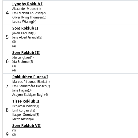
Lyngby Roklub I
Alexander Modest(1)
4
Emil Meland Knudsen(2)
Oliver Rying Thomsen(3)
Louise Wissing(4)
Sorø Roklub II
Jakob Lillelund(1)
5
Jens Albert Graudal(2)
(3)
(4)
Sorø Roklub III
Ida Langkjær(1)
6
Ida Brehmer(2)
(3)
(4)
Roklubben Furesø I
Marcus Pii Lunau Blanke(1)
7
Emil Søndergård Hansen(2)
Jane Hagan(3)
Asbjørn Stubkjær Rugh(4)
Tissø Roklub II
Benjamin Lyderik(1)
8
Emil Korgaard(2)
Kasper Grøntved(3)
Mette Nissen(4)
Sorø Roklub VII
(1)
9
(2)