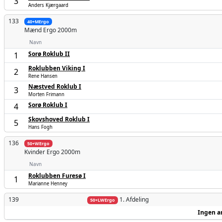
3
Anders Kjærgaard
133
40+MErgo
Mænd
Ergo 2000m
Navn
Sorø Roklub II
1
Roklubben Viking I
2
Rene Hansen
Næstved Roklub I
3
Morten Frimann
Sorø Roklub I
4
Skovshoved Roklub I
5
Hans Fogh
136
50+WErgo
Kvinder
Ergo 2000m
Navn
Roklubben Furesø I
1
Marianne Henney
139
1. Afdeling
50+LWErgo
Ingen a