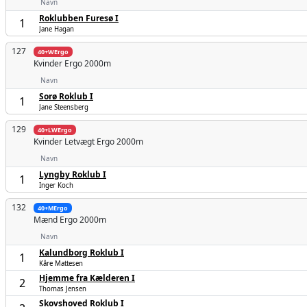
Navn
Roklubben Furesø I
1
Jane Hagan
127
40+WErgo
Kvinder
Ergo 2000m
Navn
Sorø Roklub I
1
Jane Steensberg
129
40+LWErgo
Kvinder
Letvægt Ergo 2000m
Navn
Lyngby Roklub I
1
Inger Koch
132
40+MErgo
Mænd
Ergo 2000m
Navn
Kalundborg Roklub I
1
Kåre Mattesen
Hjemme fra Kælderen I
2
Thomas Jensen
Skovshoved Roklub I