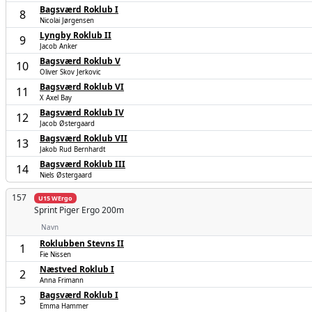
Bagsværd Roklub I
8
Nicolai Jørgensen
Lyngby Roklub II
9
Jacob Anker
Bagsværd Roklub V
10
Oliver Skov Jerkovic
Bagsværd Roklub VI
11
X Axel Bay
Bagsværd Roklub IV
12
Jacob Østergaard
Bagsværd Roklub VII
13
Jakob Rud Bernhardt
Bagsværd Roklub III
14
Niels Østergaard
157
U15 WErgo
Sprint Piger
Ergo 200m
Navn
Roklubben Stevns II
1
Fie Nissen
Næstved Roklub I
2
Anna Frimann
Bagsværd Roklub I
3
Emma Hammer