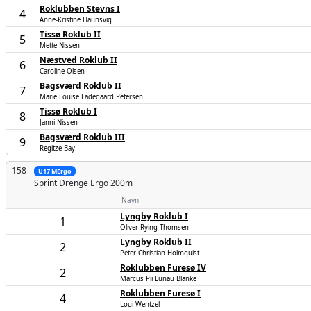
Roklubben Stevns I
4
Anne-Kristine Haunsvig
Tissø Roklub II
5
Mette Nissen
Næstved Roklub II
6
Caroline Olsen
Bagsværd Roklub II
7
Marie Louise Ladegaard Petersen
Tissø Roklub I
8
Janni Nissen
Bagsværd Roklub III
9
Regitze Bay
158
U17 MErgo
Sprint Drenge
Ergo 200m
Navn
Lyngby Roklub I
1
Oliver Rying Thomsen
Lyngby Roklub II
2
Peter Christian Holmquist
Roklubben Furesø IV
2
Marcus Pii Lunau Blanke
Roklubben Furesø I
4
Loui Wentzel