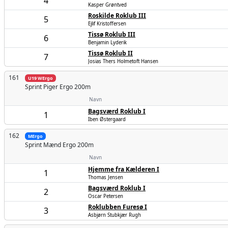
4
Kasper Grøntved
Roskilde Roklub III
5
Ejlif Kristoffersen
Tissø Roklub III
6
Benjamin Lyderik
Tissø Roklub II
7
Josias Thers Holmetoft Hansen
161
U19 WErgo
Sprint Piger
Ergo 200m
Navn
Bagsværd Roklub I
1
Iben Østergaard
162
MErgo
Sprint Mænd
Ergo 200m
Navn
Hjemme fra Kælderen I
1
Thomas Jensen
Bagsværd Roklub I
2
Oscar Petersen
Roklubben Furesø I
3
Asbjørn Stubkjær Rugh