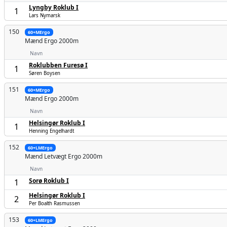
Lyngby Roklub I
1
Lars Nymarsk
150
60+MErgo
Mænd
Ergo 2000m
Navn
Roklubben Furesø I
1
Søren Boysen
151
60+MErgo
Mænd
Ergo 2000m
Navn
Helsingør Roklub I
1
Henning Engelhardt
152
60+LMErgo
Mænd
Letvægt Ergo 2000m
Navn
Sorø Roklub I
1
Helsingør Roklub I
2
Per Boalth Rasmussen
153
60+LMErgo