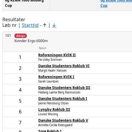
og REMA 1000 Moberg
og REMA 1000 Mo
Cup
Cup
Resultater
Løb nr |
Starttid
- ↑ |
↓
101
WErgo
Kvinder
Ergo 6000m
Navn
Roforeningen KVIK II
1
Fie Udby Erichsen
Danske Studenters Roklub VI
2
Margit Haahr Hansen
Roforeningen KVIK I
3
Sarah Lauritzen
Danske Studenters Roklub III
4
Hedwig Lærke Berg Rasmussen
Danske Studenters Roklub I
5
Janne Flensborg Otzen
Lyngby Roklub III
6
Louise Wissing
Danske Studenters Roklub V
7
Annetta Cecilia Eidesgaard
Sorø Roklub I