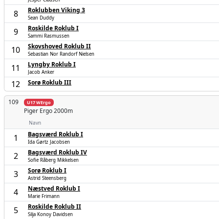
Roklubben Viking 3
8
Sean Duddy
Roskilde Roklub I
9
Sammi Rasmussen
Skovshoved Roklub II
10
Sebastian Nor Randorf Nielsen
Lyngby Roklub I
11
Jacob Anker
Sorø Roklub III
12
109
U17 WErgo
Piger
Ergo 2000m
Navn
Bagsværd Roklub I
1
Ida Gørtz Jacobsen
Bagsværd Roklub IV
2
Sofie Råberg Mikkelsen
Sorø Roklub I
3
Astrid Steensberg
Næstved Roklub I
4
Marie Frimann
Roskilde Roklub II
5
Silja Konoy Davidsen