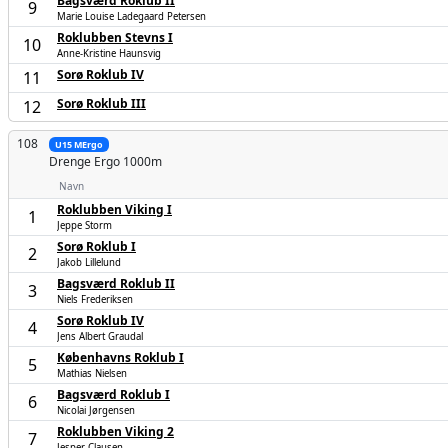
Bagsværd Roklub II
9
Marie Louise Ladegaard Petersen
Roklubben Stevns I
10
Anne-Kristine Haunsvig
Sorø Roklub IV
11
Sorø Roklub III
12
108
U15 MErgo
Drenge
Ergo 1000m
Navn
Roklubben Viking I
1
Jeppe Storm
Sorø Roklub I
2
Jakob Lillelund
Bagsværd Roklub II
3
Niels Frederiksen
Sorø Roklub IV
4
Jens Albert Graudal
Københavns Roklub I
5
Mathias Nielsen
Bagsværd Roklub I
6
Nicolai Jørgensen
Roklubben Viking 2
7
Jesper Clausen