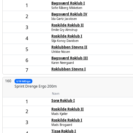
Bagsværd Roklub I
1
Sofie Råberg Mikkelsen
Bagsværd Roklub IV
2
Ida Gørtz Jacobsen
Roskilde Roklub II
3
Emilie Gry Almstrup
Roskilde Roklub I
4
Silja Konoy Davidsen
Roklubben Stevns II
5
Ulrikke Nissen
Bagsværd Roklub III
6
Karen Neergaard
Roklubben Stevns I
7
160
U19 MErgo
Sprint Drenge
Ergo 200m
Navn
Sorø Roklub I
1
Roskilde Roklub II
2
Mads Kjøller
Roskilde Roklub I
3
Mads Brogaard
Tissø Roklub I