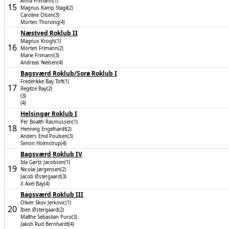
Anna Frimann(1)
15
Magnus Kamp Stagil(2)
Caroline Olsen(3)
Morten Thorving(4)
Næstved Roklub II
Magnus Krogh(1)
16
Morten Frimann(2)
Marie Frimann(3)
Andreas Nielsen(4)
Bagsværd Roklub/Sorø Roklub I
Frederikke Bay Toft(1)
17
Regitze Bay(2)
(3)
(4)
Helsingør Roklub I
Per Boalth Rasmussen(1)
18
Henning Engelhardt(2)
Anders Emil Poulsen(3)
Simon Holmstrup(4)
Bagsværd Roklub IV
Ida Gørtz Jacobsen(1)
19
Nicolai Jørgensen(2)
Jacob Østergaard(3)
X Axel Bay(4)
Bagsværd Roklub III
Oliver Skov Jerkovic(1)
20
Iben Østergaard(2)
Malthe Sebastian Puro(3)
Jakob Rud Bernhardt(4)