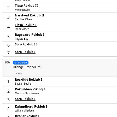
Anna Frimann
Tissø Roklub II
2
Mette Nissen
Næstved Roklub II
3
Caroline Olsen
Tissø Roklub I
4
Janni Nissen
Bagsværd Roklub I
5
Regitze Bay
Sorø Roklub II
6
Sorø Roklub I
7
106
U13 MErgo
Drenge
Ergo 500m
Navn
Roskilde Roklub I
1
Bastian Secher
Roklubben Viking I
2
Markus Christiansen
Sorø Roklub I
3
Kalundborg Roklub I
4
William Villadsen
Dragør Roklub I