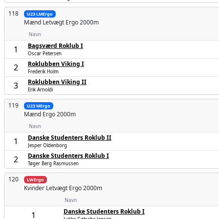
118
U23 LMErgo
Mænd
Letvægt Ergo 2000m
Navn
Bagsværd Roklub I
1
Oscar Petersen
Roklubben Viking I
2
Frederik Holm
Roklubben Viking II
3
Erik Arnoldi
119
U23 MErgo
Mænd
Ergo 2000m
Navn
Danske Studenters Roklub II
1
Jesper Oldenborg
Danske Studenters Roklub I
2
Tøger Berg Rasmussen
120
LWErgo
Kvinder
Letvægt Ergo 2000m
Navn
Danske Studenters Roklub I
1