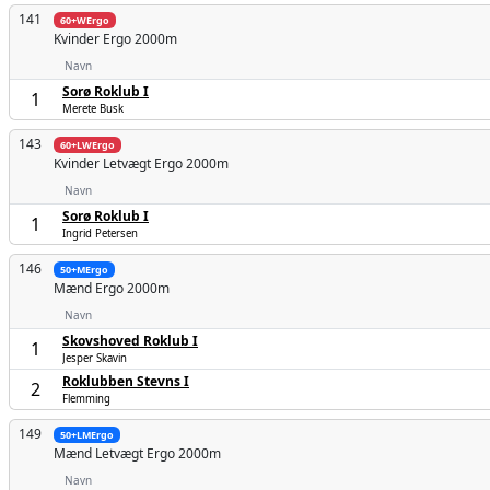
141
60+WErgo
Kvinder
Ergo 2000m
Navn
Sorø Roklub I
1
Merete Busk
143
60+LWErgo
Kvinder
Letvægt Ergo 2000m
Navn
Sorø Roklub I
1
Ingrid Petersen
146
50+MErgo
Mænd
Ergo 2000m
Navn
Skovshoved Roklub I
1
Jesper Skavin
Roklubben Stevns I
2
Flemming
149
50+LMErgo
Mænd
Letvægt Ergo 2000m
Navn