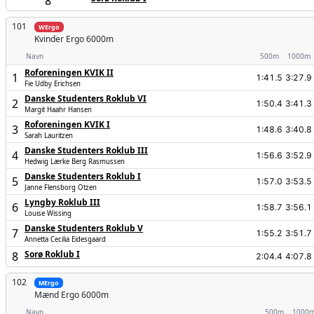
8
101
WErgo
Kvinder
Ergo 6000m
Navn
500m
1000m
Roforeningen KVIK II
1
1:41.5
3:27.9
Fie Udby Erichsen
Danske Studenters Roklub VI
2
1:50.4
3:41.3
Margit Haahr Hansen
Roforeningen KVIK I
3
1:48.6
3:40.8
Sarah Lauritzen
Danske Studenters Roklub III
4
1:56.6
3:52.9
Hedwig Lærke Berg Rasmussen
Danske Studenters Roklub I
5
1:57.0
3:53.5
Janne Flensborg Otzen
Lyngby Roklub III
6
1:58.7
3:56.1
Louise Wissing
Danske Studenters Roklub V
7
1:55.2
3:51.7
Annetta Cecilia Eidesgaard
Sorø Roklub I
8
2:04.4
4:07.8
102
MErgo
Mænd
Ergo 6000m
Navn
500m
1000