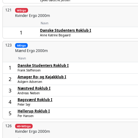
Lykke Gøtsche Jensen
121
WErgo
Kvinder
Ergo 2000m
Navn
Danske Studenters Roklub I
1
Anne Katrine Bisgaard
123
MErgo
Mænd
Ergo 2000m
Navn
Danske Studenters Roklub I
1
Frank Steffensen
Amager Ro- og Kajakklub I
2
Asbjørn Adsersen
Næstved Roklub I
3
Andreas Nielsen
Bagsværd Roklub I
4
Peter Sejr
Hellerup Roklub I
5
Per Hansen
126
40+WErgo
Kvinder
Ergo 2000m