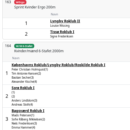
163
WErgo
Sprint Kvinder
Ergo 200m
Navn
Lyngby Roklub II
1
Louise Wissing
Tissø Roklub I
2
Signe Frederiksen
164
W/M 6-Stafet
Kvinder/mænd
6-Stafet 2000m
Navn
Københavns Roklub/Lyngby Roklub/Roskilde Roklub I
Peter Christian Holmquist(1)
1
Tim Antonie-Hansen(2)
Bastian Secher(3)
Alexander Kische(4)
Sorø Roklub I
(1)
2
(2)
Anders Lindblom(3)
Andreas Sloth(4)
Bagsværd Roklub I
Mads Petersen(1)
3
Sofie Råberg Mikkelsen(2)
Niels Frederiksen(3)
Emma Hammer(4)