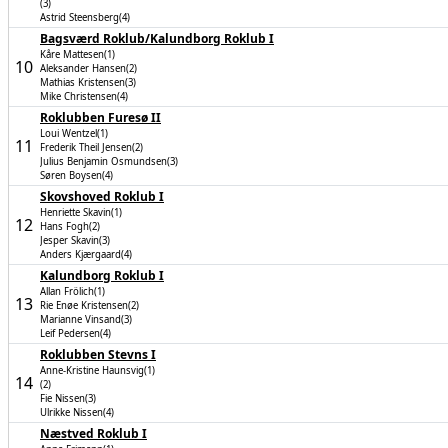
(3)
Astrid Steensberg(4)
Bagsværd Roklub/Kalundborg Roklub I
Kåre Mattesen(1)
10
Aleksander Hansen(2)
Mathias Kristensen(3)
Mike Christensen(4)
Roklubben Furesø II
Loui Wentzel(1)
11
Frederik Theil Jensen(2)
Julius Benjamin Osmundsen(3)
Søren Boysen(4)
Skovshoved Roklub I
Henriette Skavin(1)
12
Hans Fogh(2)
Jesper Skavin(3)
Anders Kjærgaard(4)
Kalundborg Roklub I
Allan Frölich(1)
13
Rie Enøe Kristensen(2)
Marianne Vinsand(3)
Leif Pedersen(4)
Roklubben Stevns I
Anne-Kristine Haunsvig(1)
14
(2)
Fie Nissen(3)
Ulrikke Nissen(4)
Næstved Roklub I