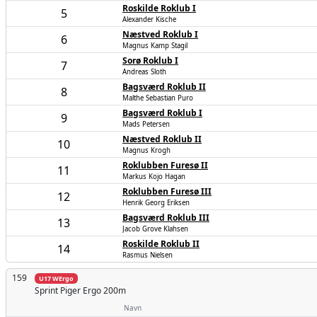
Roskilde Roklub I
5
Alexander Kische
Næstved Roklub I
6
Magnus Kamp Stagil
Sorø Roklub I
7
Andreas Sloth
Bagsværd Roklub II
8
Malthe Sebastian Puro
Bagsværd Roklub I
9
Mads Petersen
Næstved Roklub II
10
Magnus Krogh
Roklubben Furesø II
11
Markus Kojo Hagan
Roklubben Furesø III
12
Henrik Georg Eriksen
Bagsværd Roklub III
13
Jacob Grove Klahsen
Roskilde Roklub II
14
Rasmus Nielsen
159
U17 WErgo
Sprint Piger
Ergo 200m
Navn