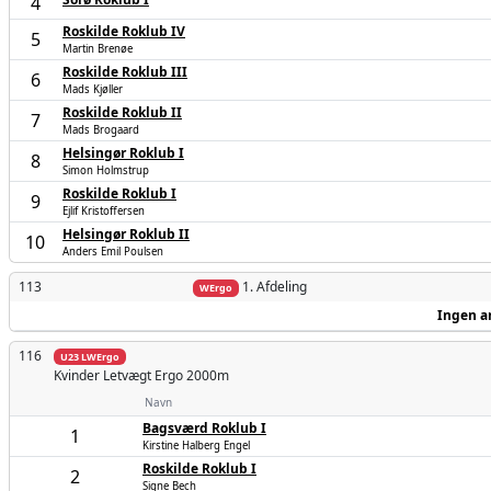
4
Roskilde Roklub IV
5
Martin Brenøe
Roskilde Roklub III
6
Mads Kjøller
Roskilde Roklub II
7
Mads Brogaard
Helsingør Roklub I
8
Simon Holmstrup
Roskilde Roklub I
9
Ejlif Kristoffersen
Helsingør Roklub II
10
Anders Emil Poulsen
113
1. Afdeling
WErgo
Ingen a
116
U23 LWErgo
Kvinder
Letvægt Ergo 2000m
Navn
Bagsværd Roklub I
1
Kirstine Halberg Engel
Roskilde Roklub I
2
Signe Bech