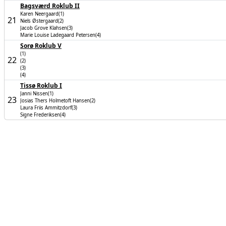
Bagsværd Roklub II
Karen Neergaard(1)
21
Niels Østergaard(2)
Jacob Grove Klahsen(3)
Marie Louise Ladegaard Petersen(4)
Sorø Roklub V
(1)
22
(2)
(3)
(4)
Tissø Roklub I
Janni Nissen(1)
23
Josias Thers Holmetoft Hansen(2)
Laura Friis Ammitzdorf(3)
Signe Frederiksen(4)