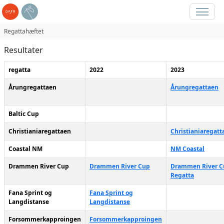
Regattahæftet
Resultater
regatta
2022
2023
Årungregattaen
Årungregattaen
Baltic Cup
Christianiaregattaen
Christianiaregatt
Coastal NM
NM Coastal
Drammen River Cup
Drammen River Cup
Drammen River C
Regatta
Fana Sprint og
Fana Sprint og
Langdistanse
Langdistanse
Forsommerkapproingen
Forsommerkapproingen