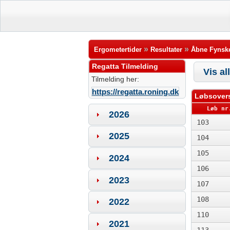
»
»
Ergometertider
Resultater
Åbne Fynske
Regatta Tilmelding
Vis al
Tilmelding her:
https://regatta.roning.dk
Løbsovers
Løb nr
2026
103
2025
104
105
2024
106
2023
107
108
2022
110
2021