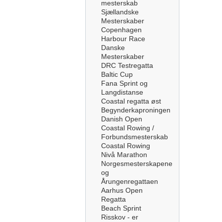
mesterskab
Sjællandske
Mesterskaber
Copenhagen
Harbour Race
Danske
Mesterskaber
DRC Testregatta
Baltic Cup
Fana Sprint og
Langdistanse
Coastal regatta øst
Begynderkaproningen
Danish Open
Coastal Rowing /
Forbundsmesterskab
Coastal Rowing
Nivå Marathon
Norgesmesterskapene
og
Årungenregattaen
Aarhus Open
Regatta
Beach Sprint
Risskov - er