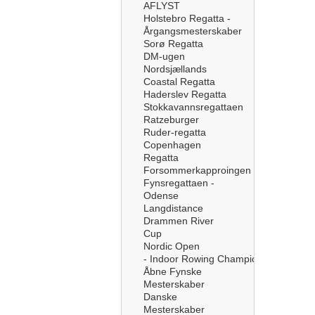
AFLYST
Holstebro Regatta -
Årgangsmesterskaber
Sorø Regatta
DM-ugen
Nordsjællands
Coastal Regatta
Haderslev Regatta
Stokkavannsregattaen
Ratzeburger
Ruder-regatta
Copenhagen
Regatta
Forsommerkapproingen
Fynsregattaen -
Odense
Langdistance
Drammen River
Cup
Nordic Open
- Indoor Rowing Championships
Åbne Fynske
Mesterskaber
Danske
Mesterskaber