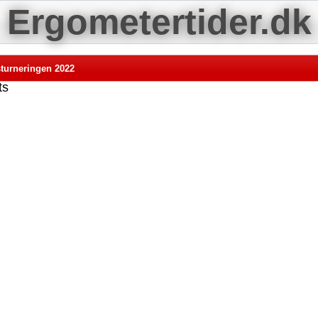
Ergometertider.dk
turneringen 2022
ts