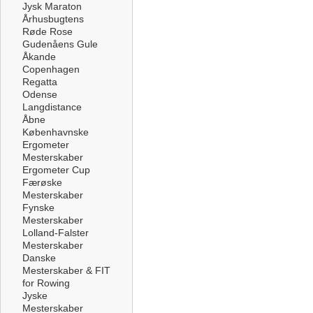
Jysk Maraton
Århusbugtens
Røde Rose
Gudenåens Gule
Åkande
Copenhagen
Regatta
Odense
Langdistance
Åbne
Københavnske
Ergometer
Mesterskaber
Ergometer Cup
Færøske
Mesterskaber
Fynske
Mesterskaber
Lolland-Falster
Mesterskaber
Danske
Mesterskaber & FIT
for Rowing
Jyske
Mesterskaber