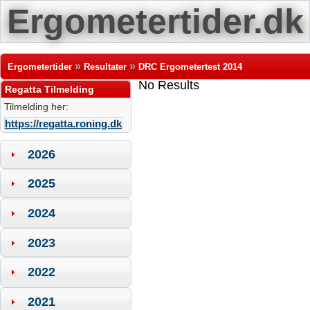
Ergometertider.dk
»
»
Ergometertider
Resultater
DRC Ergometertest 2014
No Results
Regatta Tilmelding
Tilmelding her:
https://regatta.roning.dk
2026
2025
2024
2023
2022
2021