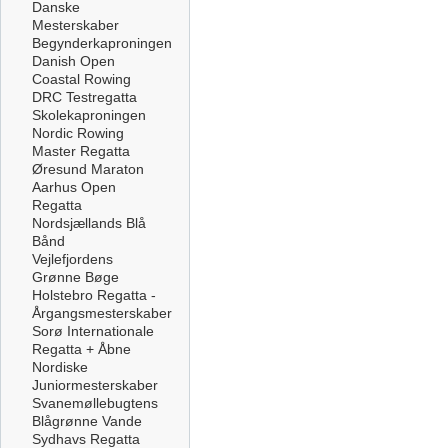
Danske
Mesterskaber
Begynderkaproningen
Danish Open
Coastal Rowing
DRC Testregatta
Skolekaproningen
Nordic Rowing
Master Regatta
Øresund Maraton
Aarhus Open
Regatta
Nordsjællands Blå
Bånd
Vejlefjordens
Grønne Bøge
Holstebro Regatta -
Årgangsmesterskaber
Sorø Internationale
Regatta + Åbne
Nordiske
Juniormesterskaber
Svanemøllebugtens
Blågrønne Vande
Sydhavs Regatta