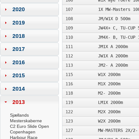
106
W1X Nye roere 10
2020
107
1X MW-Masters 10
108
JM/W1X D 500m­
2019
109
JW4X+ C, TU-CUP 
2018
110
JM4X- B, TU-CUP 
111
JM1X A 2000m­
2017
112
JW1X A 2000m­
2016
113
JM2- A 2000m
115
W1X 2000m
2015
116
M1X 2000m
2014
118
M2- 2000m
2013
119
LM1X 2000m
122
M2X 2000m
Sjællands
Mesterskaberne
123
W2X 2000m
C2 Euro Slide Open
127
MW-MASTERS 2X/2-
Copenhagen
Harbour Race