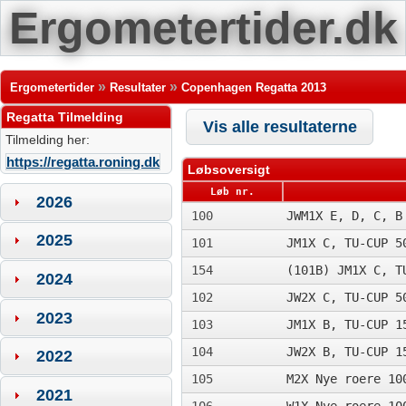
Ergometertider.dk
»
»
Ergometertider
Resultater
Copenhagen Regatta 2013
Regatta Tilmelding
Vis alle resultaterne
Tilmelding her:
https://regatta.roning.dk
Løbsoversigt
Løb nr.
2026
100
JWM1X E, D, C, B
2025
101
JM1X C, TU-CUP 5
154
(101B) JM1X C, T
2024
102
JW2X C, TU-CUP 5
2023
103
JM1X B, TU-CUP 1
104
JW2X B, TU-CUP 1
2022
105
M2X Nye roere 10
2021