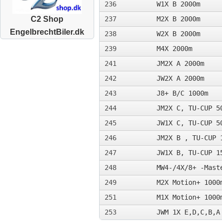
236
W1X B 2000m
237
M2X B 2000m
C2 Shop
EngelbrechtBiler.dk
238
W2X B 2000m
239
M4X 2000m
241
JM2X A 2000m
242
JW2X A 2000m
243
J8+ B/C 1000m
244
JM2X C, TU-CUP 5
245
JW1X C, TU-CUP 5
246
JM2X B , TU-CUP 
247
JW1X B, TU-CUP 1
248
MW4-/4X/8+ -Mast
249
M2X Motion+ 1000
251
M1X Motion+ 1000
253
JWM 1X E,D,C,B,A