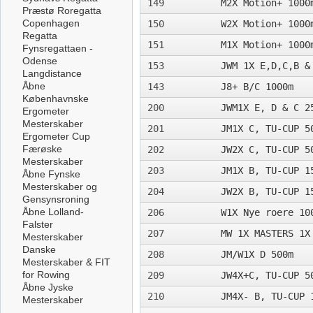
149
M2X Motion+ 1000
Præstø Roregatta
Copenhagen
150
W2X Motion+ 1000
Regatta
151
M1X Motion+ 1000
Fynsregattaen -
Odense
153
JWM 1X E,D,C,B &
Langdistance
Åbne
143
J8+ B/C 1000m
Københavnske
200
JWM1X E, D & C 2
Ergometer
Mesterskaber
201
JM1X C, TU-CUP 5
Ergometer Cup
Færøske
202
JW2X C, TU-CUP 5
Mesterskaber
203
JM1X B, TU-CUP 1
Åbne Fynske
Mesterskaber og
204
JW2X B, TU-CUP 1
Gensynsroning
Åbne Lolland-
206
W1X Nye roere 10
Falster
207
MW 1X MASTERS 1X
Mesterskaber
Danske
208
JM/W1X D 500m­
Mesterskaber & FIT
for Rowing
209
JW4X+C, TU-CUP 5
Åbne Jyske
210
JM4X- B, TU-CUP 
Mesterskaber