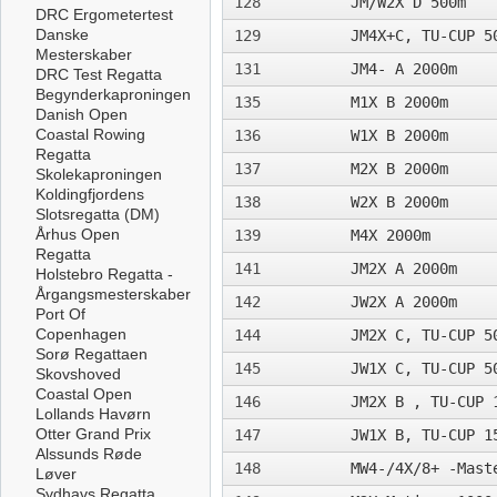
128
JM/W2X D 500m­
DRC Ergometertest
Danske
129
JM4X+C, TU-CUP 5
Mesterskaber
131
JM4- A 2000m
DRC Test Regatta
Begynderkaproningen
135
M1X B 2000m
Danish Open
Coastal Rowing
136
W1X B 2000m
Regatta
137
M2X B 2000m
Skolekaproningen
Koldingfjordens
138
W2X B 2000m
Slotsregatta (DM)
Århus Open
139
M4X 2000m
Regatta
141
JM2X A 2000m
Holstebro Regatta -
Årgangsmesterskaber
142
JW2X A 2000m
Port Of
Copenhagen
144
JM2X C, TU-CUP 5
Sorø Regattaen
145
JW1X C, TU-CUP 5
Skovshoved
Coastal Open
146
JM2X B , TU-CUP 
Lollands Havørn
Otter Grand Prix
147
JW1X B, TU-CUP 1
Alssunds Røde
148
MW4-/4X/8+ -Mast
Løver
Sydhavs Regatta