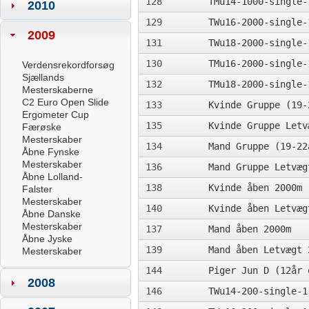
128
TMu14-1000-single-
2010
129
TWu16-2000-single-
2009
131
TWu18-2000-single-
130
TMu16-2000-single-
Verdensrekordforsøg
Sjællands
132
TMu18-2000-single-
Mesterskaberne
C2 Euro Open Slide
133
Kvinde Gruppe (19-
Ergometer Cup
135
Kvinde Gruppe Letv
Færøske
Mesterskaber
134
Mand Gruppe (19-22
Åbne Fynske
Mesterskaber
136
Mand Gruppe Letvæg
Åbne Lolland-
138
Kvinde åben 2000m
Falster
Mesterskaber
140
Kvinde åben Letvæg
Åbne Danske
Mesterskaber
137
Mand åben 2000m
Åbne Jyske
139
Mand åben Letvægt 
Mesterskaber
144
Piger Jun D (12år 
2008
146
TWu14-200-single-1