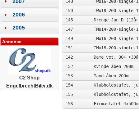
2007
148
TWu16-200-single-1
150
TWu18-200-single-1
2006
145
Drenge Jun D (12år
2005
147
TMu14-200-single-1
149
TMu16-200-single-1
Annonce
151
TMu18-200-single-1
142
Dame vet. 30+ (30å
152
Kvinde åben 200m
153
Mand åben 200m
C2 Shop
154
Klubholdstafet, ju
EngelbrechtBiler.dk
155
Klubholdstafet, ju
156
Firmastafet 4x500m