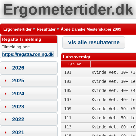
Ergometertider.dk
»
»
Ergometertider
Resultater
Åbne Danske Mesterskaber 2009
Regatta Tilmelding
Vis alle resultaterne
Tilmelding her:
https://regatta.roning.dk
Løbsoversigt
Løb nr.
2026
101
Kvinde Vet. 30+ (3
2025
103
Kvinde Vet. 30+ Le
105
Kvinde Vet. 40+ (4
2024
107
Kvinde Vet. 40+ Le
2023
109
Kvinde Vet. 50+ (5
111
Kvinde Vet. 50+ Le
2022
113
Kvinde Vet. 60+ (6
2021