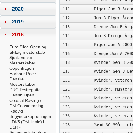
110
Drenge Jun C årg
2020
111
Piger Jun B Årga
112
Jun B Piger Årga
2019
113
Drenge Jun B Årg
2018
114
Jun B Drenge Årg
115
Piger Jun A 2000
Euro Slide Open og
SkiErg mesterskab
116
Drenge Jun A 200
Sjællandske
118
Kvinder Sen B 20
Mesterskaber
Copenhagen
117
Kvinder Sen B Le
Harbour Race
Danske
131
Kvinder, veteran
Mesterskaber
121
Kvinder, Masters
DRC Testregatta
Danish Open
130
Kvinder, veteran
Coastal Rowing /
DM Coastalroning,
133
Kvinder, veteran
Rødvig
136
Kvinder, veteran
Begynderkaproningen
LDK5 (DM finale) i
128
Mænd 30-39år let
DSR -
Svanemøllebugtens