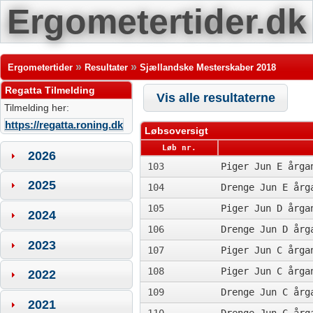
Ergometertider.dk
»
»
Ergometertider
Resultater
Sjællandske Mesterskaber 2018
Regatta Tilmelding
Vis alle resultaterne
Tilmelding her:
https://regatta.roning.dk
Løbsoversigt
Løb nr.
2026
103
Piger Jun E årga
2025
104
Drenge Jun E årg
105
Piger Jun D årga
2024
106
Drenge Jun D årg
2023
107
Piger Jun C årga
108
Piger Jun C årga
2022
109
Drenge Jun C årg
2021