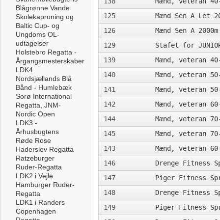
138
Mænd, veteran 40
Blågrønne Vande
125
Mænd Sen A Let 2
Skolekaproning og
Baltic Cup- og
126
Mænd Sen A 2000m
Ungdoms OL-
udtagelser
129
Stafet for JUNIO
Holstebro Regatta -
139
Mænd, veteran 40
Årgangsmesterskaber
LDK4
140
Mænd, veteran 50
Nordsjællands Blå
Bånd - Humlebæk
141
Mænd, veteran 50
Sorø International
142
Mænd, veteran 60
Regatta, JNM-
Nordic Open
144
Mænd, veteran 70
LDK3 -
Århusbugtens
145
Mænd, veteran 70
Røde Rose
143
Mænd, veteran 60
Haderslev Regatta
Ratzeburger
146
Drenge Fitness S
Ruder-Regatta
LDK2 i Vejle
147
Piger Fitness Sp
Hamburger Ruder-
148
Drenge Fitness S
Regatta
LDK1 i Randers
149
Piger Fitness Sp
Copenhagen