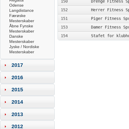
Regatta
150
Drenge Fitness S
Odense
152
Herrer Fitness S
Langdistance
Færøske
151
Piger Fitness Sp
Mesterskaber
Åbne Fynske
153
Damer Fitness Sp
Mesterskaber
154
Stafet for klubh
Danske
Mesterskaber
Jyske / Nordiske
Mesterskaber
2017
2016
2015
2014
2013
2012