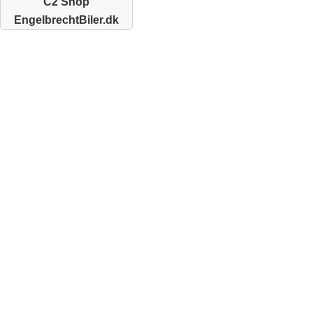
C2 Shop
EngelbrechtBiler.dk