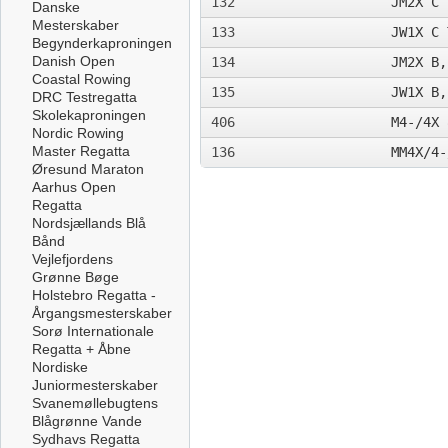
132
JM2X C 
Danske
Mesterskaber
133
JW1X C 
Begynderkaproningen
Danish Open
134
JM2X B,
Coastal Rowing
135
JW1X B,
DRC Testregatta
Skolekaproningen
406
M4-/4X 
Nordic Rowing
Master Regatta
136
MM4X/4-
Øresund Maraton
Aarhus Open
Regatta
Nordsjællands Blå
Bånd
Vejlefjordens
Grønne Bøge
Holstebro Regatta -
Årgangsmesterskaber
Sorø Internationale
Regatta + Åbne
Nordiske
Juniormesterskaber
Svanemøllebugtens
Blågrønne Vande
Sydhavs Regatta