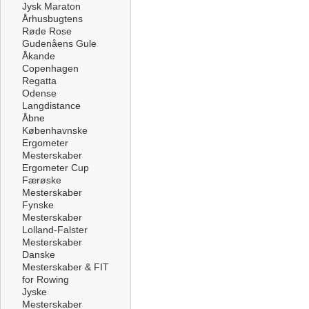
Jysk Maraton
Århusbugtens
Røde Rose
Gudenåens Gule
Åkande
Copenhagen
Regatta
Odense
Langdistance
Åbne
Københavnske
Ergometer
Mesterskaber
Ergometer Cup
Færøske
Mesterskaber
Fynske
Mesterskaber
Lolland-Falster
Mesterskaber
Danske
Mesterskaber & FIT
for Rowing
Jyske
Mesterskaber