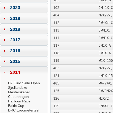
105
JW2X B 
2020
102
JM 1X C
404
M2X/2-,
2019
112
JW4X+ C
2018
113
JWM1X, 
114
JWM1X C
2017
117
JM1X A 
2016
118
JW1X A 
119
W1X 150
2015
403
M2X/2-,
2014
121
LM1X 15
C2 Euro Slide Open
405
W4-/4X,
Sjællandske
125
JW/JM2X
Mesterskaber
Copenhagen
126
M2X/2- 
Harbour Race
Baltic Cup
129
JM4X+ C
DRC Ergometertest