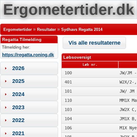
Ergometertider.dk
»
»
Ergometertider
Resultater
Sydhavs Regatta 2014
Regatta Tilmelding
Vis alle resultaterne
Tilmelding her:
https://regatta.roning.dk
Løbsoversigt
Løb nr.
2026
100
JW/JM -
2025
401
W2X/2-,
101
JW/ JM 
2024
110
MM1X Ma
2023
103
JW2X C,
104
JM1X B,
2022
106
M1X Nye
2021