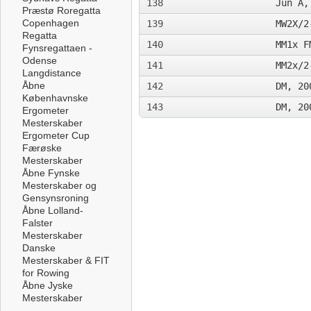
138
Jun A,
Præstø Roregatta
Copenhagen
139
MW2X/2
Regatta
140
MM1x F
Fynsregattaen -
Odense
141
MM2x/2
Langdistance
Åbne
142
DM, 20
Københavnske
143
DM, 20
Ergometer
Mesterskaber
Ergometer Cup
Færøske
Mesterskaber
Åbne Fynske
Mesterskaber og
Gensynsroning
Åbne Lolland-
Falster
Mesterskaber
Danske
Mesterskaber & FIT
for Rowing
Åbne Jyske
Mesterskaber