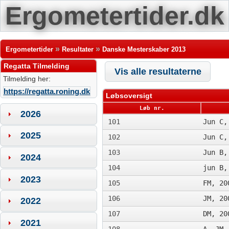
Ergometertider.dk
»
»
Ergometertider
Resultater
Danske Mesterskaber 2013
Regatta Tilmelding
Vis alle resultaterne
Tilmelding her:
https://regatta.roning.dk
Løbsoversigt
Løb nr.
2026
101
Jun C,
2025
102
Jun C,
103
Jun B,
2024
104
jun B,
2023
105
FM, 20
106
JM, 20
2022
107
DM, 20
2021