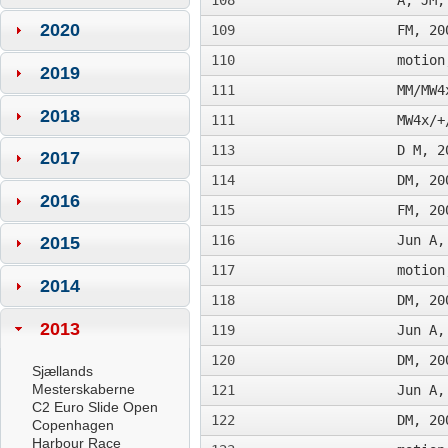
108
A, JM,
2020
109
FM, 20
110
motion
2019
111
MM/MW4
2018
111
MW4x/+
113
D M, 2
2017
114
DM, 20
2016
115
FM, 20
116
Jun A,
2015
117
motion
2014
118
DM, 20
2013
119
Jun A,
120
DM, 20
Sjællands
Mesterskaberne
121
Jun A,
C2 Euro Slide Open
122
DM, 20
Copenhagen
Harbour Race