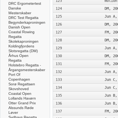
123
motion
DRC Ergometertest
Danske
124
DM, 20
Mesterskaber
125
Jun A,
DRC Test Regatta
Begynderkaproningen
126
DM, 20
Danish Open
Coastal Rowing
127
FM, 20
Regatta
128
DM, 20
Skolekaproningen
Koldingfjordens
129
Jun A,
Slotsregatta (DM)
Århus Open
130
DM, 20
Regatta
131
FM, 20
Holstebro Regatta -
Årgangsmesterskaber
132
Jun A,
Port Of
Copenhagen
133
Jun C,
Sorø Regattaen
134
Jun C,
Skovshoved
Coastal Open
135
Jun B,
Lollands Havørn
Otter Grand Prix
136
Jun B,
Alssunds Røde
137
FM, 20
Løver
Sydhavs Regatta