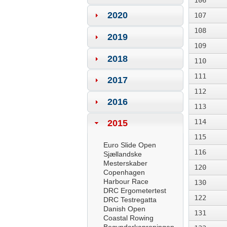
106
2020
107
108
2019
109
2018
110
111
2017
112
2016
113
114
2015
115
Euro Slide Open
116
Sjællandske
Mesterskaber
120
Copenhagen
Harbour Race
130
DRC Ergometertest
122
DRC Testregatta
Danish Open
131
Coastal Rowing