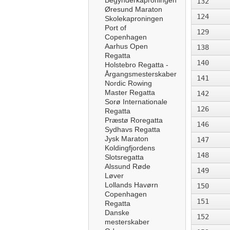
Begynderkaproningen
132
Øresund Maraton
124
Skolekaproningen
Port of
129
Copenhagen
Aarhus Open
138
Regatta
140
Holstebro Regatta -
Årgangsmesterskaber
141
Nordic Rowing
Master Regatta
142
Sorø Internationale
126
Regatta
Præstø Roregatta
146
Sydhavs Regatta
Jysk Maraton
147
Koldingfjordens
148
Slotsregatta
Alssund Røde
149
Løver
Lollands Havørn
150
Copenhagen
151
Regatta
Danske
152
mesterskaber