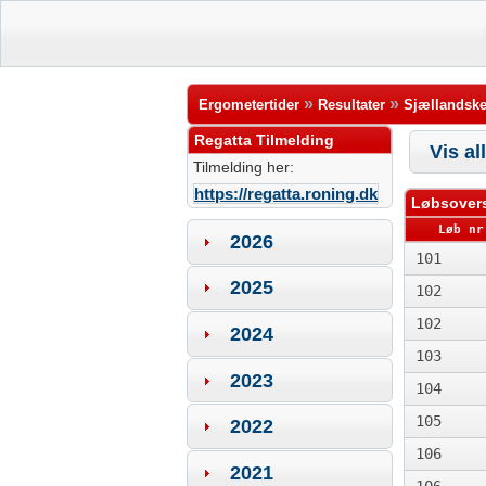
»
»
Ergometertider
Resultater
Sjællandske
Regatta Tilmelding
Vis al
Tilmelding her:
https://regatta.roning.dk
Løbsovers
Løb nr
2026
101
2025
102
102
2024
103
2023
104
105
2022
106
2021