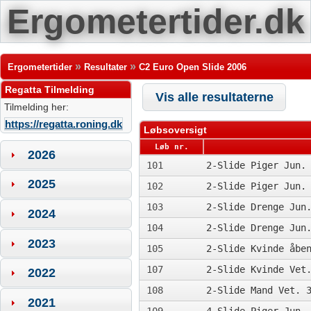
Ergometertider.dk
»
»
Ergometertider
Resultater
C2 Euro Open Slide 2006
Regatta Tilmelding
Vis alle resultaterne
Tilmelding her:
https://regatta.roning.dk
Løbsoversigt
Løb nr.
2026
101
2-Slide
Piger Jun. 
2025
102
2-Slide
Piger Jun. 
103
2-Slide
Drenge Jun.
2024
104
2-Slide
Drenge Jun.
2023
105
2-Slide Kvinde åbe
107
2-Slide Kvinde Vet
2022
108
2-Slide Mand Vet. 
2021