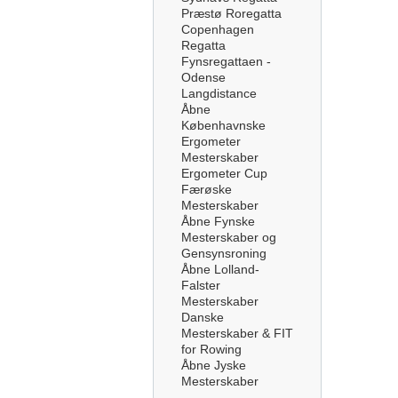
Præstø Roregatta
Copenhagen
Regatta
Fynsregattaen -
Odense
Langdistance
Åbne
Københavnske
Ergometer
Mesterskaber
Ergometer Cup
Færøske
Mesterskaber
Åbne Fynske
Mesterskaber og
Gensynsroning
Åbne Lolland-
Falster
Mesterskaber
Danske
Mesterskaber & FIT
for Rowing
Åbne Jyske
Mesterskaber