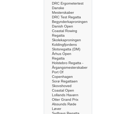
DRC Ergometertest
Danske
Mesterskaber
DRC Test Regatta
Begynderkaproningen
Danish Open
Coastal Rowing
Regatta
Skolekaproningen
Koldingfjordens
Slotsregatta (DM)
Århus Open
Regatta
Holstebro Regatta -
Årgangsmesterskaber
Port Of
Copenhagen
Sorø Regattaen
Skovshoved
Coastal Open
Lollands Havørn
Otter Grand Prix
Alssunds Røde
Løver
Sydhavs Regatta