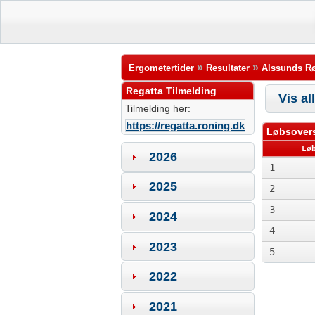
»
»
Ergometertider
Resultater
Alssunds Rø
Regatta Tilmelding
Vis al
Tilmelding her:
https://regatta.roning.dk
Løbsovers
Lø
2026
1
2025
2
3
2024
4
2023
5
2022
2021