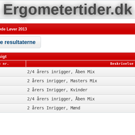
Ergometertider.dk
de Løver 2013
le resultaterne
igt
b nr.
Beskrivelse
2/4 årers inrigger, Åben Mix
2 årers inrigger, Masters Mix
2 årers Inrigger, Kvinder
2/4 årers inrigger, Åben Mix
2 årers Inrigger, Mænd