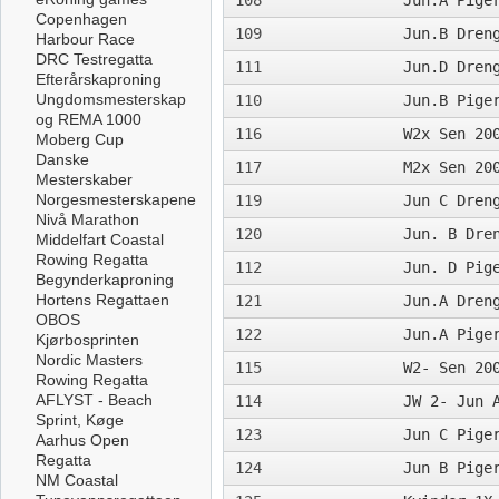
108
Jun.A Pige
Copenhagen
109
Jun.B Dren
Harbour Race
DRC Testregatta
111
Jun.D Dren
Efterårskaproning
Ungdomsmesterskap
110
Jun.B Pige
og REMA 1000
116
W2x Sen 20
Moberg Cup
Danske
117
M2x Sen 20
Mesterskaber
Norgesmesterskapene
119
Jun C Dren
Nivå Marathon
120
Jun. B Dre
Middelfart Coastal
Rowing Regatta
112
Jun. D Pig
Begynderkaproning
Hortens Regattaen
121
Jun.A Dren
OBOS
122
Jun.A Pige
Kjørbosprinten
Nordic Masters
115
W2- Sen 20
Rowing Regatta
AFLYST - Beach
114
JW 2- Jun 
Sprint, Køge
123
Jun C Pige
Aarhus Open
Regatta
124
Jun B Pige
NM Coastal