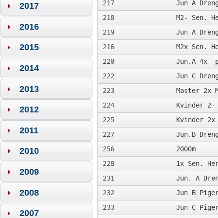
217
Jun A Dren
2017
218
M2- Sen. H
2016
219
Jun A Dren
2015
216
M2x Sen. H
220
Jun.A 4x- 
2014
222
Jun C Dren
2013
223
Master 2x 
224
Kvinder 2-
2012
225
Kvinder 2x
2011
227
Jun.B Dren
256
2000m
2010
228
1x Sen. He
2009
231
Jun. A Dre
2008
232
Jun B Pige
233
Jun C Pige
2007