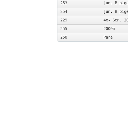
253
jun. B pig
254
jun. B pig
229
4x- Sen. 2
255
2000m
258
Para