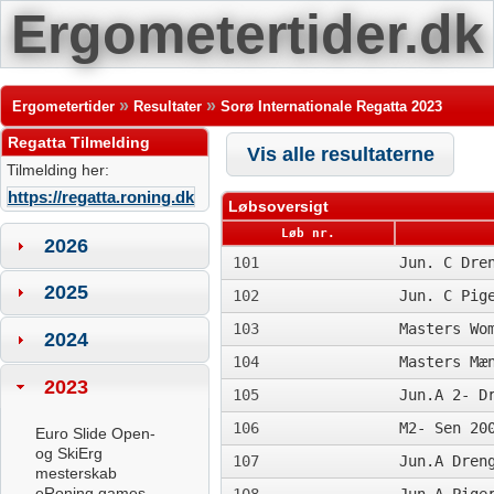
Ergometertider.dk
»
»
Ergometertider
Resultater
Sorø Internationale Regatta 2023
Regatta Tilmelding
Vis alle resultaterne
Tilmelding her:
https://regatta.roning.dk
Løbsoversigt
Løb nr.
2026
101
Jun. C Dre
2025
102
Jun. C Pig
103
Masters Wo
2024
104
Masters Mæ
2023
105
Jun.A 2- D
106
M2- Sen 20
Euro Slide Open-
og SkiErg
107
Jun.A Dren
mesterskab
eRoning games