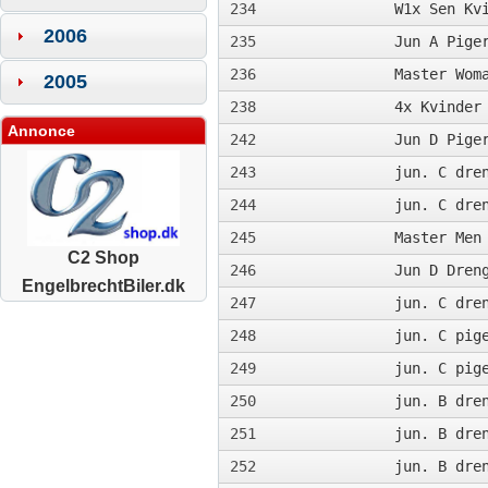
234
W1x Sen Kv
2006
235
Jun A Pige
236
Master Wom
2005
238
4x Kvinder
Annonce
242
Jun D Pige
243
jun. C dre
244
jun. C dre
245
Master Men
C2 Shop
246
Jun D Dren
EngelbrechtBiler.dk
247
jun. C dre
248
jun. C pig
249
jun. C pig
250
jun. B dre
251
jun. B dre
252
jun. B dre