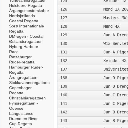
Tunevannsregattaen
125
Kvinder 1X
Holstebro Regatta -
126
Mænd 1X 20
Årgangsmesterskaber
Nordsjællands
127
Masters MW
Coastal Regatta
Sorø Internationale
128
Mænd 4X
Regatta
129
Jun A Dren
DM-ugen - Coastal
Østlandsregattaen
130
W1x Sen.le
Nyborg Harbour
Race
131
Jun A Pige
Ratzeburger
132
Kvinder 4X
Ruder-regatta
Hamburger Ruder-
137
Universite
Regatta
Årungregattaen
138
Jun D Pige
Stokkavannsregattaen
139
Jun D Dren
Copenhagen
Regatta
140
Jun C Dren
Christianiaregattaen
Fynsregattaen -
141
Jun C Pige
Odense
142
Jun B Dren
Langdistance
Drammen River
143
Jun B Pige
Cup Regatta