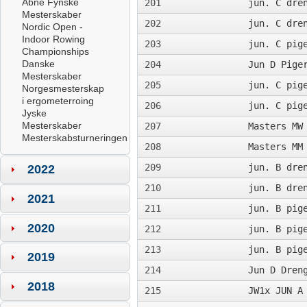
Åbne Fynske
201
jun. C dre
Mesterskaber
202
jun. C dre
Nordic Open -
Indoor Rowing
203
jun. C pig
Championships
Danske
204
Jun D Pige
Mesterskaber
205
jun. C pig
Norgesmesterskap
i ergometerroing
206
jun. C pig
Jyske
Mesterskaber
207
Masters MW
Mesterskabsturneringen
208
Masters MM
209
jun. B dre
2022
210
jun. B dre
2021
211
jun. B pig
2020
212
jun. B pig
213
jun. B pig
2019
214
Jun D Dren
2018
215
JW1x JUN A