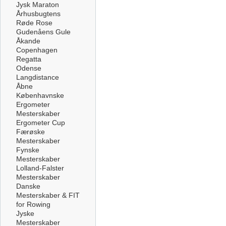
Jysk Maraton
Århusbugtens
Røde Rose
Gudenåens Gule
Åkande
Copenhagen
Regatta
Odense
Langdistance
Åbne
Københavnske
Ergometer
Mesterskaber
Ergometer Cup
Færøske
Mesterskaber
Fynske
Mesterskaber
Lolland-Falster
Mesterskaber
Danske
Mesterskaber & FIT
for Rowing
Jyske
Mesterskaber