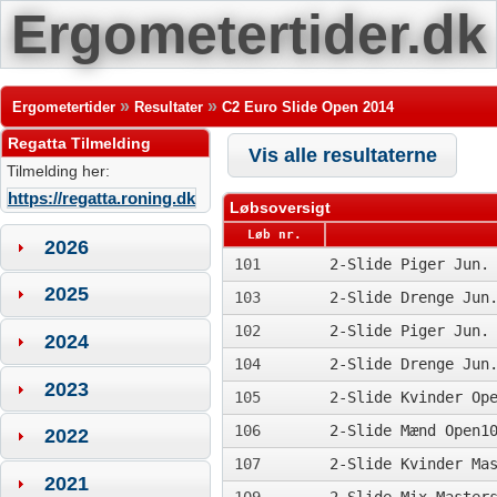
Ergometertider.dk
»
»
Ergometertider
Resultater
C2 Euro Slide Open 2014
Regatta Tilmelding
Vis alle resultaterne
Tilmelding her:
https://regatta.roning.dk
Løbsoversigt
Løb nr.
2026
101
2-Slide Piger Jun.
2025
103
2-Slide Drenge Jun
102
2-Slide Piger Jun.
2024
104
2-Slide Drenge Jun
2023
105
2-Slide Kvinder Op
106
2-Slide Mænd Open1
2022
107
2-Slide Kvinder Ma
2021