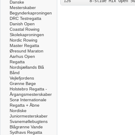
126
8-Slide Mix Open 5
Danske
Mesterskaber
Begynderkaproningen
DRC Testregatta
Danish Open
Coastal Rowing
Skolekaproningen
Nordic Rowing
Master Regatta
Øresund Maraton
Aarhus Open
Regatta
Nordsjællands Blå
Bånd
Vejlefjordens
Grønne Bøge
Holstebro Regatta -
Årgangsmesterskaber
Sorø Internationale
Regatta + Åbne
Nordiske
Juniormesterskaber
Svanemøllebugtens
Blågrønne Vande
Sydhavs Regatta