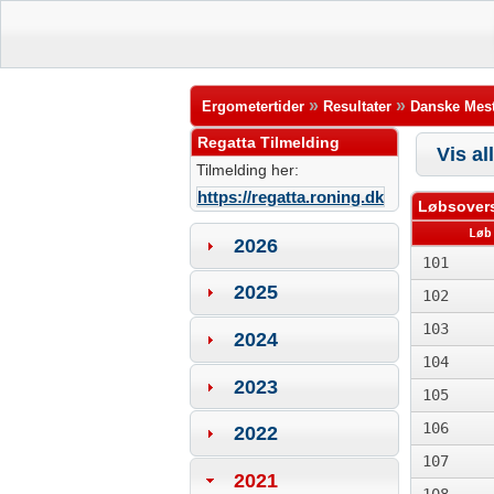
»
»
Ergometertider
Resultater
Danske Mest
Regatta Tilmelding
Vis al
Tilmelding her:
https://regatta.roning.dk
Løbsovers
Løb
2026
101
2025
102
103
2024
104
2023
105
106
2022
107
2021