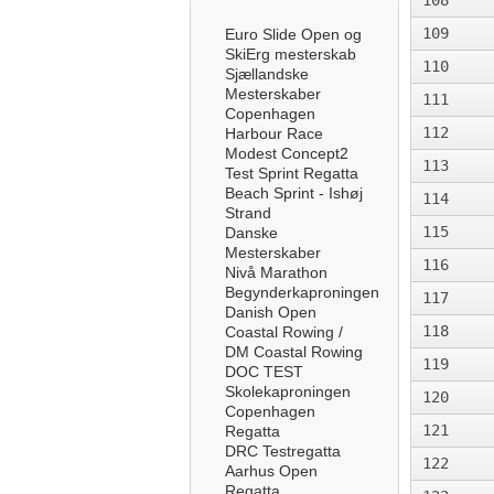
108
109
Euro Slide Open og
SkiErg mesterskab
110
Sjællandske
Mesterskaber
111
Copenhagen
112
Harbour Race
Modest Concept2
113
Test Sprint Regatta
Beach Sprint - Ishøj
114
Strand
115
Danske
Mesterskaber
116
Nivå Marathon
Begynderkaproningen
117
Danish Open
118
Coastal Rowing /
DM Coastal Rowing
119
DOC TEST
Skolekaproningen
120
Copenhagen
121
Regatta
DRC Testregatta
122
Aarhus Open
Regatta