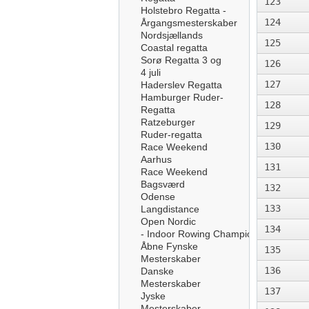
123
Holstebro Regatta -
124
Årgangsmesterskaber
Nordsjællands
125
Coastal regatta
Sorø Regatta 3 og
126
4 juli
127
Haderslev Regatta
Hamburger Ruder-
128
Regatta
Ratzeburger
129
Ruder-regatta
130
Race Weekend
Aarhus
131
Race Weekend
Bagsværd
132
Odense
133
Langdistance
Open Nordic
134
- Indoor Rowing Championships
Åbne Fynske
135
Mesterskaber
136
Danske
Mesterskaber
137
Jyske
Mesterskaber