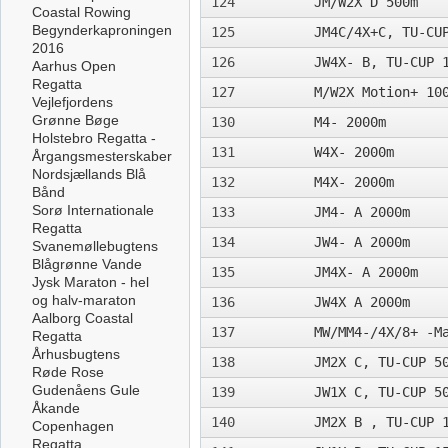
124
JM/W2X D 500m­
Coastal Rowing
Begynderkaproningen
125
JM4C/4X+C, TU-CU
2016
126
JW4X- B, TU-CUP 
Aarhus Open
Regatta
127
M/W2X Motion+ 10
Vejlefjordens
Grønne Bøge
130
M4- 2000m
Holstebro Regatta -
131
W4X- 2000m
Årgangsmesterskaber
Nordsjællands Blå
132
M4X- 2000m
Bånd
Sorø Internationale
133
JM4- A 2000m
Regatta
134
JW4- A 2000m
Svanemøllebugtens
Blågrønne Vande
135
JM4X- A 2000m
Jysk Maraton - hel
og halv-maraton
136
JW4X A 2000m
Aalborg Coastal
137
MW/MM4-/4X/8+ -M
Regatta
Århusbugtens
138
JM2X C, TU-CUP 5
Røde Rose
Gudenåens Gule
139
JW1X C, TU-CUP 5
Åkande
140
JM2X B , TU-CUP 
Copenhagen
Regatta