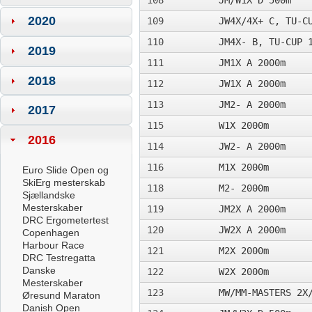
108
JM/W1X D 500m­
2020
109
JW4X/4X+ C, TU-C
110
JM4X- B, TU-CUP 
2019
111
JM1X A 2000m­
2018
112
JW1X A 2000m­
113
JM2- A 2000m
2017
115
W1X 2000m
2016
114
JW2- A 2000m
116
M1X 2000m
Euro Slide Open og
SkiErg mesterskab
118
M2- 2000m
Sjællandske
Mesterskaber
119
JM2X A 2000m
DRC Ergometertest
120
JW2X A 2000m
Copenhagen
Harbour Race
121
M2X 2000m
DRC Testregatta
Danske
122
W2X 2000m
Mesterskaber
123
MW/MM-MASTERS 2X
Øresund Maraton
Danish Open