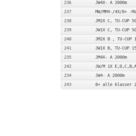
236
JW4X- A 2000m
237
MW/MM4-/4X/8+ -M
238
JM2X C, TU-CUP 5
239
JW1X C, TU-CUP 5
240
JM2X B , TU-CUP 
241
JW1X B, TU-CUP 1
235
JM4X- A 2000m
242
JW/M 1X E,D,C,B,
234
JW4- A 2000m
243
8+ alle klasser 