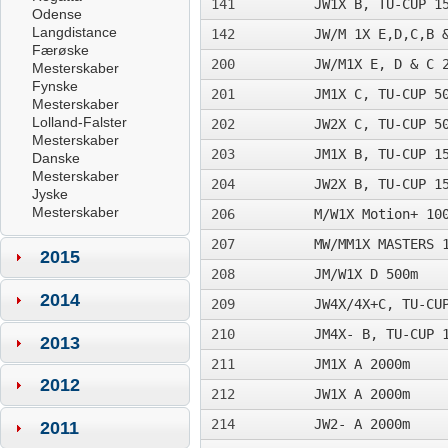
141
JW1X B, TU-CUP 1
Odense
Langdistance
142
JW/M 1X E,D,C,B 
Færøske
200
JW/M1X E, D & C 
Mesterskaber
Fynske
201
JM1X C, TU-CUP 5
Mesterskaber
Lolland-Falster
202
JW2X C, TU-CUP 5
Mesterskaber
203
JM1X B, TU-CUP 1
Danske
Mesterskaber
204
JW2X B, TU-CUP 1
Jyske
Mesterskaber
206
M/W1X Motion+ 10
207
MW/MM1X MASTERS 
2015
208
JM/W1X D 500m­
2014
209
JW4X/4X+C, TU-CU
210
JM4X- B, TU-CUP 
2013
211
JM1X A 2000m
2012
212
JW1X A 2000m­
214
JW2- A 2000m
2011