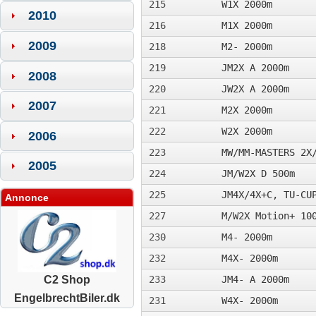
215
W1X 2000m
2010
216
M1X 2000m
2009
218
M2- 2000m
219
JM2X A 2000m
2008
220
JW2X A 2000m
2007
221
M2X 2000m
222
W2X 2000m
2006
223
MW/MM-MASTERS 2X
2005
224
JM/W2X D 500m
225
JM4X/4X+C, TU-CU
Annonce
227
M/W2X Motion+ 10
230
M4- 2000m
232
M4X- 2000m
233
JM4- A 2000m
C2 Shop
EngelbrechtBiler.dk
231
W4X- 2000m