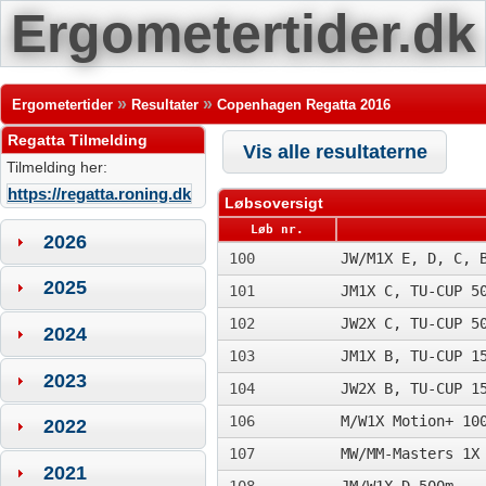
Ergometertider.dk
»
»
Ergometertider
Resultater
Copenhagen Regatta 2016
Regatta Tilmelding
Vis alle resultaterne
Tilmelding her:
https://regatta.roning.dk
Løbsoversigt
Løb nr.
2026
100
JW/M1X E, D, C, 
2025
101
JM1X C, TU-CUP 5
102
JW2X C, TU-CUP 5
2024
103
JM1X B, TU-CUP 1
2023
104
JW2X B, TU-CUP 1
106
M/W1X Motion+ 10
2022
107
MW/MM-Masters 1X
2021