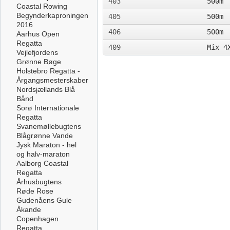
403
500m
Coastal Rowing
Begynderkaproningen
405
500m
2016
406
500m
Aarhus Open
Regatta
409
Mix 4
Vejlefjordens
Grønne Bøge
Holstebro Regatta -
Årgangsmesterskaber
Nordsjællands Blå
Bånd
Sorø Internationale
Regatta
Svanemøllebugtens
Blågrønne Vande
Jysk Maraton - hel
og halv-maraton
Aalborg Coastal
Regatta
Århusbugtens
Røde Rose
Gudenåens Gule
Åkande
Copenhagen
Regatta