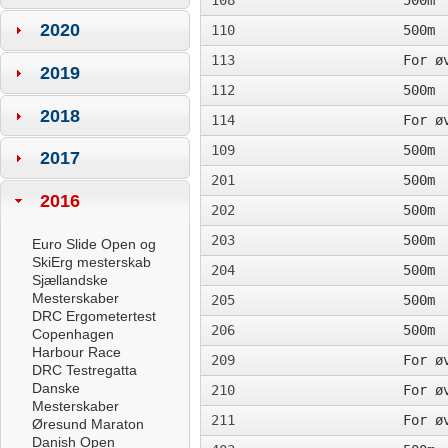
108
500m
2020
110
500m
113
For ø
2019
112
500m
2018
114
For ø
109
500m
2017
201
500m
2016
202
500m
203
500m
Euro Slide Open og
SkiErg mesterskab
204
500m
Sjællandske
Mesterskaber
205
500m
DRC Ergometertest
206
500m
Copenhagen
Harbour Race
209
For ø
DRC Testregatta
Danske
210
For ø
Mesterskaber
211
For ø
Øresund Maraton
Danish Open