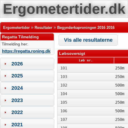
Ergometertider.dk
»
»
Ergometertider
Resultater
Begynderkaproningen 2016 2016
Regatta Tilmelding
Vis alle resultaterne
Tilmelding her:
https://regatta.roning.dk
Løbsoversigt
Løb nr.
2026
101
250m
2025
103
250m
102
500m
2024
104
500m
2023
105
250m
106
500m
2022
107
250m
2021