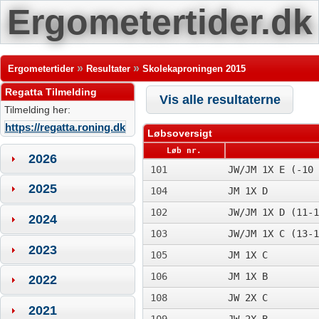
Ergometertider.dk
»
»
Ergometertider
Resultater
Skolekaproningen 2015
Regatta Tilmelding
Vis alle resultaterne
Tilmelding her:
https://regatta.roning.dk
Løbsoversigt
Løb nr.
2026
101
JW/JM 1X E (-10 
2025
104
JM 1X D
102
JW/JM 1X D (11-1
2024
103
JW/JM 1X C (13-1
2023
105
JM 1X C
106
JM 1X B
2022
108
JW 2X C
2021