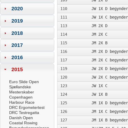
109
JW 2X B
2020
110
JW 1X D begynder
111
JW 1X C begynder
2019
113
JM 2X D
2018
114
JM 2X C
115
JM 2X B
2017
116
JM 2X D begynder
2016
117
JM 2X C begynder
119
JW 2X D begynder
2015
120
JW 2X C begynder
Euro Slide Open
123
JW 1X C
Sjællandske
Mesterskaber
124
JW 1X B
Copenhagen
Harbour Race
125
JM 1X D begynder
DRC Ergometertest
126
JM 1X C begynder
DRC Testregatta
Danish Open
127
JM 1X B begynder
Coastal Rowing