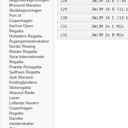
Begynderkaproningen
128
JW/JM 1X E (-10 
Øresund Maraton
129
JW/JM 1X D (11-1
Skolekaproningen
Port of
130
JW/JM 1X C (13-1
Copenhagen
Aarhus Open
131
JW/JM 2x C Mix
Regatta
132
JW/JM 2x B Mix
Holstebro Regatta -
Årgangsmesterskaber
Nordic Rowing
Master Regatta
Sorø Internationale
Regatta
Præstø Roregatta
Sydhavs Regatta
Jysk Maraton
Koldingfjordens
Slotsregatta
Alssund Røde
Løver
Lollands Havørn
Copenhagen
Regatta
Danske
mesterskaber