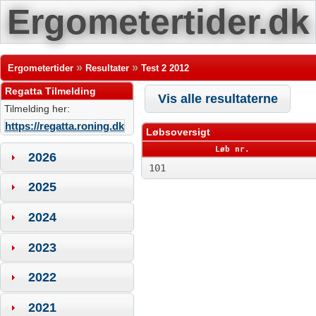
Ergometertider.dk
»
»
Ergometertider
Resultater
Test 2 2012
Regatta Tilmelding
Vis alle resultaterne
Tilmelding her:
https://regatta.roning.dk
Løbsoversigt
Løb nr.
2026
101
2025
2024
2023
2022
2021