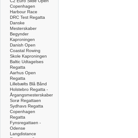
C2 Euro Slide Open
Copenhagen
Harbour Race
DRC Test Regatta
Danske
Mesterskaber
Begynder
Kaproningen
Danish Open
Coastal Rowing
Skole Kaproningen
Baltic Udtagelses
Regatta
Aarhus Open
Regatta
Lillebælts Blå Bånd
Holstebro Regatta -
Årgangsmesterskaber
Sorø Regattaen
Sydhavs Regatta
Copenhagen
Regatta
Fynsregattaen -
Odense
Langdistance