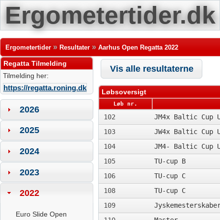
Ergometertider.dk
»
»
Ergometertider
Resultater
Aarhus Open Regatta 2022
Regatta Tilmelding
Vis alle resultaterne
Tilmelding her:
https://regatta.roning.dk
Løbsoversigt
Løb nr.
2026
102
JM4x Baltic Cup 
2025
103
JW4x Baltic Cup 
104
JM4- Baltic Cup 
2024
105
TU-cup B
2023
106
TU-cup C
108
TU-cup C
2022
109
Jyskemesterskabe
Euro Slide Open