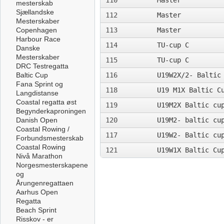
110
Master
mesterskab
Sjællandske
112
Master
Mesterskaber
Copenhagen
113
Master
Harbour Race
114
TU-cup C
Danske
Mesterskaber
115
TU-cup C
DRC Testregatta
Baltic Cup
116
U19W2X/2- Baltic
Fana Sprint og
118
U19 M1X Baltic C
Langdistanse
Coastal regatta øst
119
U19M2X Baltic cu
Begynderkaproningen
Danish Open
120
U19M2- baltic cu
Coastal Rowing /
117
U19W2- Baltic cu
Forbundsmesterskab
Coastal Rowing
121
U19W1X Baltic Cu
Nivå Marathon
Norgesmesterskapene
og
Årungenregattaen
Aarhus Open
Regatta
Beach Sprint
Risskov - er