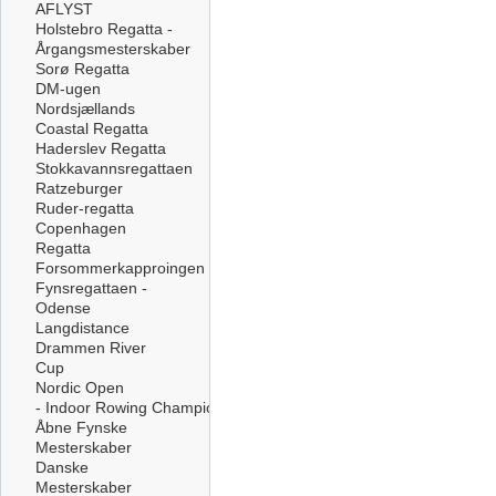
AFLYST
Holstebro Regatta -
Årgangsmesterskaber
Sorø Regatta
DM-ugen
Nordsjællands
Coastal Regatta
Haderslev Regatta
Stokkavannsregattaen
Ratzeburger
Ruder-regatta
Copenhagen
Regatta
Forsommerkapproingen
Fynsregattaen -
Odense
Langdistance
Drammen River
Cup
Nordic Open
- Indoor Rowing Championships
Åbne Fynske
Mesterskaber
Danske
Mesterskaber