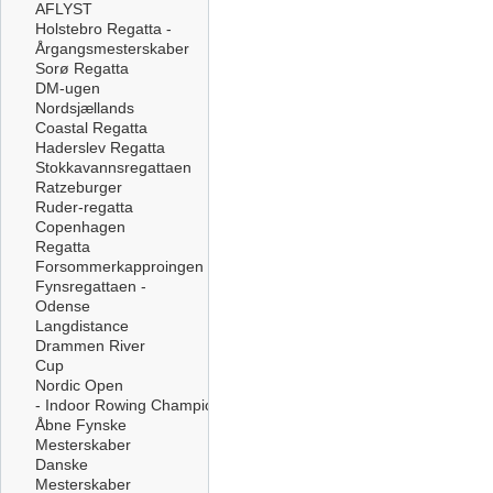
AFLYST
Holstebro Regatta -
Årgangsmesterskaber
Sorø Regatta
DM-ugen
Nordsjællands
Coastal Regatta
Haderslev Regatta
Stokkavannsregattaen
Ratzeburger
Ruder-regatta
Copenhagen
Regatta
Forsommerkapproingen
Fynsregattaen -
Odense
Langdistance
Drammen River
Cup
Nordic Open
- Indoor Rowing Championships
Åbne Fynske
Mesterskaber
Danske
Mesterskaber