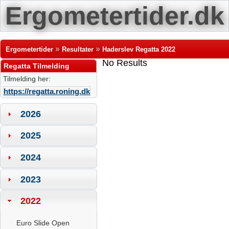
Ergometertider.dk
»
»
Ergometertider
Resultater
Haderslev Regatta 2022
No Results
Regatta Tilmelding
Tilmelding her:
https://regatta.roning.dk
2026
2025
2024
2023
2022
Euro Slide Open