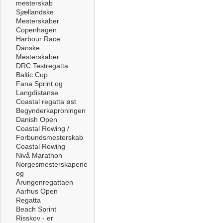
mesterskab
Sjællandske
Mesterskaber
Copenhagen
Harbour Race
Danske
Mesterskaber
DRC Testregatta
Baltic Cup
Fana Sprint og
Langdistanse
Coastal regatta øst
Begynderkaproningen
Danish Open
Coastal Rowing /
Forbundsmesterskab
Coastal Rowing
Nivå Marathon
Norgesmesterskapene
og
Årungenregattaen
Aarhus Open
Regatta
Beach Sprint
Risskov - er