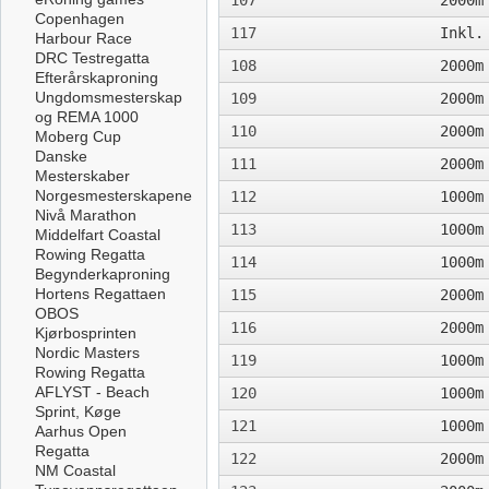
107
2000m
Copenhagen
117
Inkl.
Harbour Race
DRC Testregatta
108
2000m
Efterårskaproning
Ungdomsmesterskap
109
2000m
og REMA 1000
110
2000m
Moberg Cup
Danske
111
2000m
Mesterskaber
Norgesmesterskapene
112
1000m
Nivå Marathon
113
1000m
Middelfart Coastal
Rowing Regatta
114
1000m
Begynderkaproning
Hortens Regattaen
115
2000m
OBOS
116
2000m
Kjørbosprinten
Nordic Masters
119
1000m
Rowing Regatta
AFLYST - Beach
120
1000m
Sprint, Køge
121
1000m
Aarhus Open
Regatta
122
2000m
NM Coastal