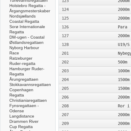
Tunevannsregattaen
123
2000m
Holstebro Regatta -
124
2000m
Årgangsmesterskaber
Nordsjællands
125
2000m
Coastal Regatta
Sorø Internationale
126
Para
Regatta
127
2000m
DM-ugen - Coastal
Østlandsregattaen
128
U19/S
Nyborg Harbour
Race
201
Nybeg
Ratzeburger
202
500m
Ruder-regatta
Hamburger Ruder-
203
1000m
Regatta
Årungregattaen
204
1500m
Stokkavannsregattaen
205
1500m
Copenhagen
Regatta
206
2000m
Christianiaregattaen
Fynsregattaen -
208
Ror i
Odense
207
2000m
Langdistance
Drammen River
209
2000m
Cup Regatta