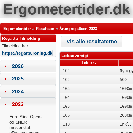
Ergometertider.dk
»
»
Ergometertider
Resultater
Årungregattaen 2023
Regatta Tilmelding
Vis alle resultaterne
Tilmelding her:
https://regatta.roning.dk
Løbsoversigt
Løb nr.
2026
101
Nybeg
2025
102
500m
103
1000m
2024
104
1000m
2023
105
1000m
106
2000m
Euro Slide Open-
og SkiErg
118
Inkl.
mesterskab
eRoning games