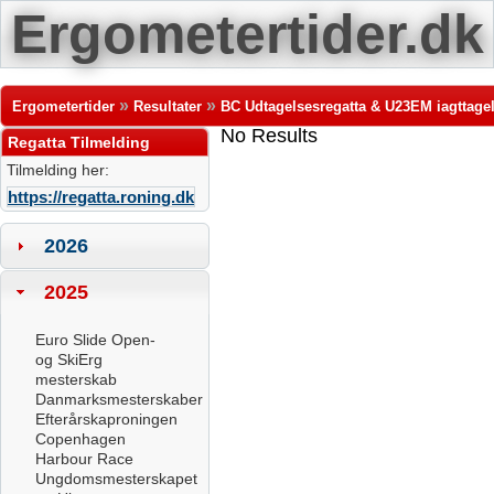
Ergometertider.dk
»
»
Ergometertider
Resultater
BC Udtagelsesregatta & U23EM iagttage
No Results
Regatta Tilmelding
Tilmelding her:
https://regatta.roning.dk
2026
2025
Euro Slide Open-
og SkiErg
mesterskab
Danmarksmesterskaber
Efterårskaproningen
Copenhagen
Harbour Race
Ungdomsmesterskapet