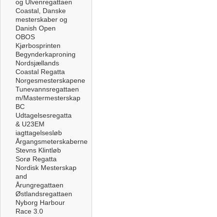
og Ulvenregattaen
Coastal, Danske
mesterskaber og
Danish Open
OBOS
Kjørbosprinten
Begynderkaproning
Nordsjællands
Coastal Regatta
Norgesmesterskapene
Tunevannsregattaen
m/Mastermesterskap
BC
Udtagelsesregatta
& U23EM
iagttagelsesløb
Årgangsmeterskaberne
Stevns Klintløb
Sorø Regatta
Nordisk Mesterskap
and
Årungregattaen
Østlandsregattaen
Nyborg Harbour
Race 3.0