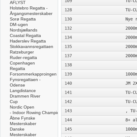
109
TU-C
AFLYST
Holstebro Regatta -
128
TU-C
Årgangsmesterskaber
Sorø Regatta
130
Nye 
DM-ugen
132
2000
Nordsjællands
Coastal Regatta
134
2000
Haderslev Regatta
Stokkavannsregattaen
135
2000
Ratzeburger
137
2000
Ruder-regatta
Copenhagen
138
Regatta
Forsommerkapproingen
139
1000
Fynsregattaen -
140
JM 2
Odense
Langdistance
141
TU-C
Drammen River
Cup
142
TU-C
Nordic Open
143
, TU
- Indoor Rowing Championships
Åbne Fynske
144
8+ a
Mesterskaber
Danske
145
1000
Mesterskaber