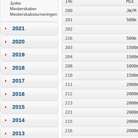
146
Mix
Jyske
Mesterskaber
200
JW/M
Mesterskabsturneringen
201
500m
2021
202
226
500m
2020
203
1500
2019
204
1500
208
1000
2018
210
1500
2017
211
2000
2016
212
2000
213
2000
2015
221
2000
2014
215
2000
216
2000
2013