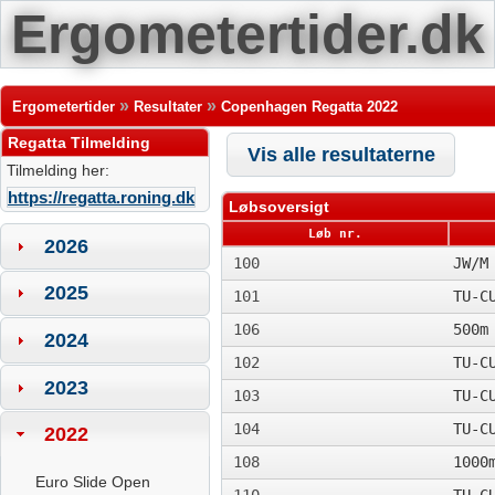
Ergometertider.dk
»
»
Ergometertider
Resultater
Copenhagen Regatta 2022
Regatta Tilmelding
Vis alle resultaterne
Tilmelding her:
https://regatta.roning.dk
Løbsoversigt
Løb nr.
2026
100
JW/M
2025
101
TU-C
106
500m
2024
102
TU-C
2023
103
TU-C
104
TU-C
2022
108
1000
Euro Slide Open