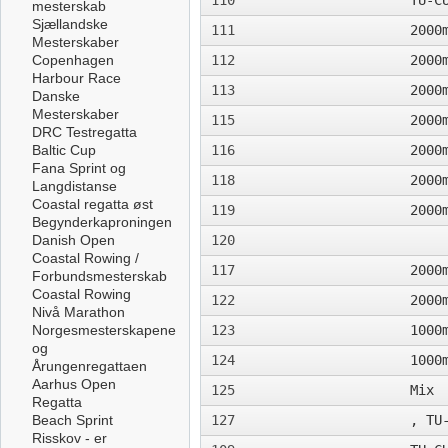
110
TU-C
mesterskab
Sjællandske
111
2000
Mesterskaber
Copenhagen
112
2000
Harbour Race
113
2000
Danske
Mesterskaber
115
2000
DRC Testregatta
Baltic Cup
116
2000
Fana Sprint og
118
2000
Langdistanse
Coastal regatta øst
119
2000
Begynderkaproningen
Danish Open
120
Coastal Rowing /
117
2000
Forbundsmesterskab
Coastal Rowing
122
2000
Nivå Marathon
Norgesmesterskapene
123
1000
og
124
1000
Årungenregattaen
Aarhus Open
125
Mix
Regatta
Beach Sprint
127
, TU
Risskov - er