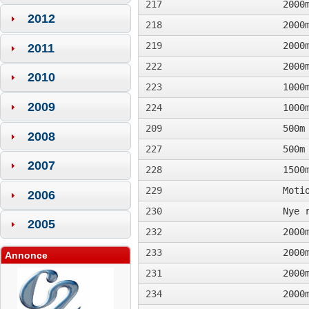
217
2000
2012
218
2000
219
2000
2011
222
2000
2010
223
1000
2009
224
1000
209
500m
2008
227
500m
2007
228
1500
229
Moti
2006
230
Nye 
2005
232
2000
233
2000
Annonce
231
2000
234
2000