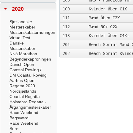
108
URO - handicap for
2020
109
Kvinder åben C1X
111
Mænd åben C2X
Sjællandske
112
Mænd 50+ C2X
Mesterskaber
Mesterskabsturneringen
113
Kvinder åben C4X+
Virtual Test
Danske
201
Beach Sprint Mænd 
Mesterskaber
202
Beach Sprint Kvind
Nivå Marathon
Begynderkaproningen
Danish Open
Coastal Rowing /
DM Coastal Rowing
Aarhus Open
Regatta 2020
Nordsjællands
Coastal Regatta
Holstebro Regatta -
Årgangsmesterskaber
Race Weekend
Bagsværd
Race Weekend
Sorø