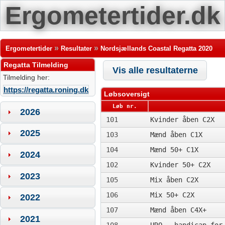
Ergometertider.dk
»
»
Ergometertider
Resultater
Nordsjællands Coastal Regatta 2020
Regatta Tilmelding
Vis alle resultaterne
Tilmelding her:
https://regatta.roning.dk
Løbsoversigt
Løb nr.
2026
101
Kvinder åben C2X
2025
103
Mænd åben C1X
104
Mænd 50+ C1X
2024
102
Kvinder 50+ C2X
2023
105
Mix åben C2X
106
Mix 50+ C2X
2022
107
Mænd åben C4X+
2021