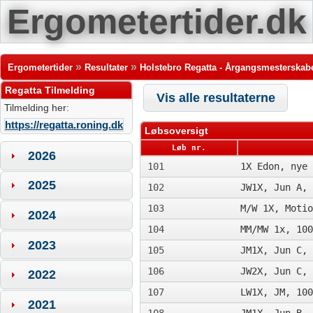
Ergometertider.dk
»
»
Ergometertider
Resultater
Holstebro Regatta - Årgangsmesterskab
Regatta Tilmelding
Vis alle resultaterne
Tilmelding her:
https://regatta.roning.dk
Løbsoversigt
Løb nr.
2026
101
1X Edon, nye 
2025
102
JW1X, Jun A, 
103
M/W 1X, Motio
2024
104
MM/MW 1x, 100
2023
105
JM1X, Jun C, 
106
JW2X, Jun C, 
2022
107
LW1X, JM, 100
2021