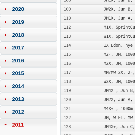
108
JM1X, Jun B, 
2020
109
JW2X, Jun B, 
110
JM1X, Jun A, 
2019
112
M1X, SprintCu
2018
113
W1X, SprintCu
114
1X Edon, nye 
2017
115
M2-, JM, 1000
2016
116
M2X, JM, 1000
117
MM/MW 2X, 2-,
2015
118
W2X, JM, 1000
2014
119
JM4X-, Jun B,
2013
120
JM2X, Jun A, 
121
M4X+-, 1000m
2012
122
JM, W EL. MW 
2011
123
JM4X+, Jun C,