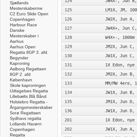
124
JW4X-, Jun B,
Sjællands
Mesterskaberme
125
LM1X, JM, 100
C2 Euro Slide Open
126
JW2X, Jun A, 
Copenhagen
Harbour Race
127
JW4X+, Jun C,
Danske
Mesterskaber i
128
W4X+-, 1000m
Aarhus
129
JM2X, Jun C, 
Aarhus Open
Regatta 8GP 3. afd.
130
JW1X, Jun C, 
Begynder
Kaproning
131
1X Edon, nye 
Aalborg Regattaen
132
JM2X, Jun B, 
8GP 2. afd
København
133
MM/MW 4ere, 1
Skole kaproningen
Udtagelses Regatta
134
JW1X, Jun B, 
Lillebælts Blå Bånd
135
JM1X, Jun D, 
Holstebro Regatta -
Årgangsmesterskaber
136
JW1X, Jun D, 
Sorø Regattaen
Sydhavs regatta
201
1X Edon, nye 
Lollands Havørn
202
JW1X, Jun A, 
Copenhagen
Regatta