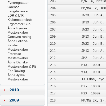
203
M/W 1X, Motio
Fynsregattaen -
Odense
204
MM/MW 1x, 100
Langdistance
205
JW2X, Jun A, 
LDR & L*R
Klubmesterskab
206
JM1X, Jun C, 
Ergometer Cup
Åbne Fynske
207
JW2X, Jun C, 
Mesterskaber -
209
JM1X, Jun B, 
Gensyns roning
Åbne Lolland-
210
JW2X, Jun B, 
Falster
Mesterskaber
211
JM1X, Jun A, 
Færøske
212
JM2-, Jun A, 
Mesterskaber
Åbne Danske
213
M1X, 1000m
Mesterskaber & Fit
For Rowing
214
W1X, 1000m
Åbne Jyske
215
1X Edon, nye 
Mesterskaber
216
M2-, 1000m
2010
217
M2X, 1000m
2009
218
MM/MW 2X, 2-,