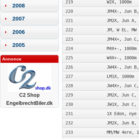
219
W2X, 1000m
2008
220
JM4X-, Jun B,
2007
221
JM2X, Jun A, 
222
JM, W EL. MW 
2006
223
JM4X+, Jun C,
2005
224
M4X+-, 1000m
225
W4X+-, 1000m
Annonce
226
JW4X-, Jun B,
227
LM1X, 1000m
228
JW4X+, Jun C,
229
JM2X, Jun C, 
C2 Shop
EngelbrechtBiler.dk
230
JW1X, Jun C, 
231
1X Edon, nye 
232
JM2X, Jun B, 
233
MM/MW 4ere, 1