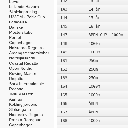
142
13 år
Løver
Lollands Havørn
143
14 år
Skolekaproning -
U23DM - Baltic Cup
144
15 år
udtagelse
145
16 år
Danske
Mesterskaber
147
ÅBEN CUP, 1000m
Port of
Copenhagen
148
1000m
Holstebro Regatta -
149
1000m
Årgangsmesterskaber
Nordsjællands
161
250m
Coastal Regatta
Open Nordic
162
250m
Rowing Master
163
250m
Regatta
Sorø Internationale
164
1000m
Regatta
Jysk Maraton /
165
1000m
Aarhus
166
ÅBEN
Koldingfjordens
Slotsregatta
167
ÅBEN
Haderslev Regatta
Præstø Roregatta
168
1000m
Copenhagen