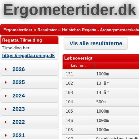
Ergometertider.dk
»
»
Ergometertider
Resultater
Holstebro Regatta - Årgangsmesterskab
Regatta Tilmelding
Vis alle resultaterne
Tilmelding her:
https://regatta.roning.dk
Løbsoversigt
Løb nr.
2026
131
1000m
2025
102
13 år
103
14 år
2024
104
500m
2023
105
1000m
146
1000m
2022
106
1000m
2021