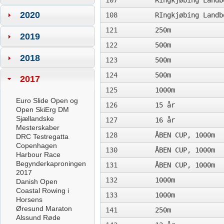
107
Ringkjøbing Landb
2020
108
RIngkjøbing Landb
121
250m
2019
122
500m
2018
123
500m
124
500m
2017
125
1000m
Euro Slide Open og
126
15 år
Open SkiErg DM
Sjællandske
127
16 år
Mesterskaber
128
ÅBEN CUP, 1000m
DRC Testregatta
Copenhagen
130
ÅBEN CUP, 1000m
Harbour Race
Begynderkaproningen
131
ÅBEN CUP, 1000m
2017
132
1000m
Danish Open
Coastal Rowing i
133
1000m
Horsens
Øresund Maraton
141
250m
Alssund Røde